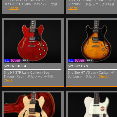
FREEDOM CUSTOM GUITAR
Sire H7 CS Larry Carlton ~Cherry
RESEARCH Hydra Classic 22F ~才蔵
Sunburst~ 新品 ソニックス特価
~…
Check!
Check!
新品
新品特価
SIRE
新品
新品特価
SIRE
Sire H7 STR La
Sire Sire H7 V
Sire H7 STR Larry Carlton ~See
Sire Sire H7 VS Larry Carlton ~Vin
Through Red~ 新品 メーカー希望…
Sunburst~ 新品 メ…
Check!
Check!