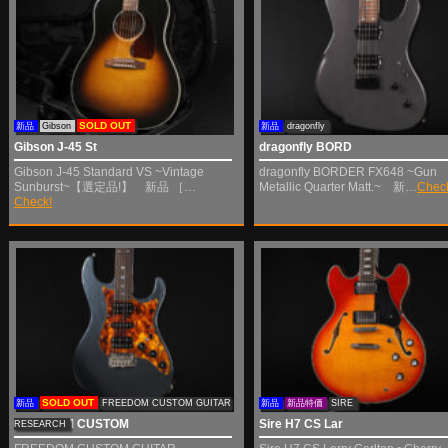
SOLD OUT
新品
Gibson
新品
dragonfly
Gibson J-45 St
dragonfly BORD
Gibson J-45 Standard VS ~Vintage
dragonfly BORDER FX648 ~Gun
Sunburst~【選定品!】 新品 ［…
Metallic Quarter Matt.~ 新…
Chec
Check!
SOLD OUT
新品
FREEDOM CUSTOM GUITAR
新品
新品特価
SIRE
FREEDOM CUSTOM
Sire H7 CS Lar
RESEARCH