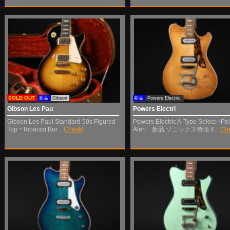
SOLD OUT
新品
Gibson
新品
Powers Electric
Gibson Les Pau
Powers Electri
Gibson Les Paul Standard 50s Figured
Powers Electric A-Type Select ~Pe
Top ~Tobacco Bur…
Check!
Ale~ 新品 ソニックス特価 ¥…
Che