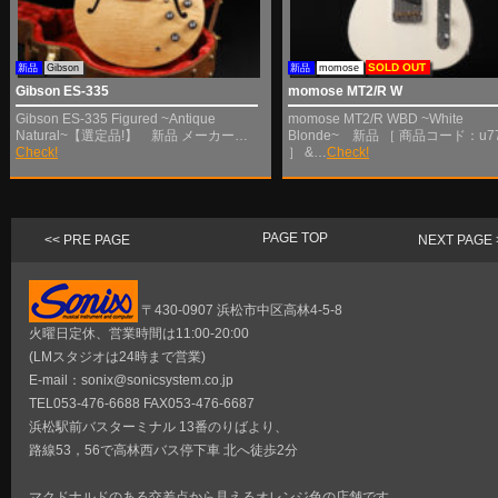
SOLD OUT
新品
Gibson
新品
momose
Gibson ES-335
momose MT2/R W
Gibson ES-335 Figured ~Antique
momose MT2/R WBD ~White
Natural~【選定品!】 新品 メーカー…
Blonde~ 新品 ［ 商品コード：u77
Check!
］ &…
Check!
PAGE TOP
<< PRE PAGE
NEXT PAGE 
〒430-0907 浜松市中区高林4-5-8
火曜日定休、営業時間は11:00-20:00
(LMスタジオは24時まで営業)
E-mail：sonix@sonicsystem.co.jp
TEL053-476-6688 FAX053-476-6687
浜松駅前バスターミナル 13番のりばより、
路線53，56で高林西バス停下車 北へ徒歩2分
マクドナルドのある交差点から見えるオレンジ色の店舗です