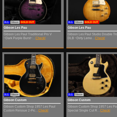
SOLD OUT
SOLD OUT
新品
Gibson
新品
Gibson
Gibson Les Pau
Gibson Les Pau
Gibson Les Paul Traditional Pro V
Gibson Les Paul Studio Double Tr
~Dark Purple Burst~…
Check!
DLB ~Dirty Lemo…
Check!
新品
Gibson
新品
Gibson
Gibson Custom
Gibson Custom
Gibson Custom Shop 1957 Les Paul
Gibson Custom Shop 1957 Les Pa
Custom Reissue 2-Pic…
Check!
Special Single Cut R…
Check!