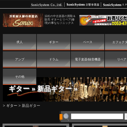
浜松の中古楽器の買取＆
販売 ギターとリペア(修
理)の事ならソニックス
求人
ギター
ベース
エフェク
アンプ
ドラム
電子楽器/録音機器
リペア
その他
ギター
»
新品ギター
»
>
ギター
>
新品ギター