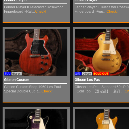
Fender Player II Telecaster Rosewood
Fender Player II Telecaster Rose
Fingerboard ~Ral…
Check!
Fingerboard ~Aqu…
Check!
SOLD OUT
新品
Gibson
新品
Gibson
Gibson Custom
Gibson Les Pau
Gibson Custom Shop 1960 Les Paul
Gibson Les Paul Standard 50s P-
Special Double Cut R…
Check!
~Gold Top~【選定品】 新品 …
Ch