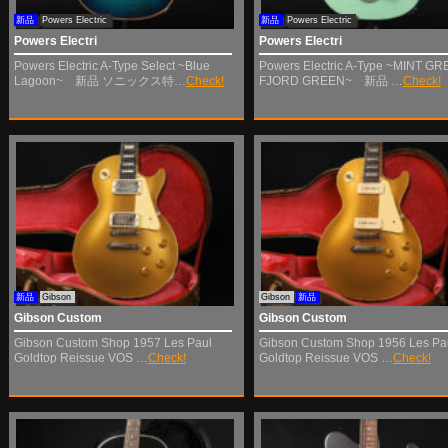
新品
Powers Electric
新品
Powers Electric
Powers Electri
Powers Electri
Powers Electric A-Type Select ~Blue
Powers Electric A-Type ~MINT GR
Lagoon~ 新品 ソニックス特…
Check!
FJORD GREEN~ 新品 …
Check!
新品
Gibson
Gibson
新品
Gibson Custom
Gibson Custom
Gibson Custom Shop 1957 Les Paul
Gibson Custom Shop 1956 Les Pa
Goldtop Reissue VOS …
Check!
Goldtop Reissue VOS …
Check!