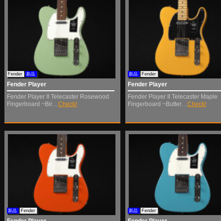
Fender
新品
新品
Fender
Fender Player
Fender Player
Fender Player II Telecaster Rosewood
Fender Player II Telecaster Maple
Fingerboard ~Bir…
Check!
Fingerboard ~Butter…
Check!
新品
Fender
新品
Fender
Fender Player
Fender Player