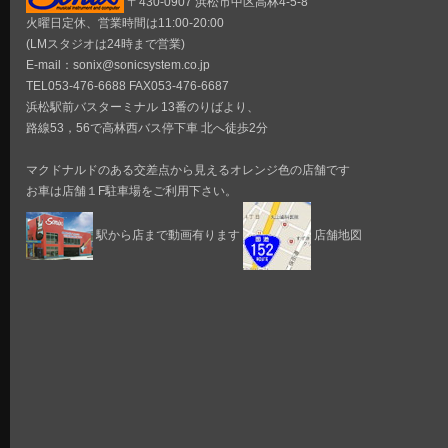
〒430-0907 浜松市中区高林4-5-8
火曜日定休、営業時間は11:00-20:00
(LMスタジオは24時まで営業)
E-mail：sonix@sonicsystem.co.jp
TEL053-476-6688 FAX053-476-6687
浜松駅前バスターミナル 13番のりばより、
路線53，56で高林西バス停下車 北へ徒歩2分
マクドナルドのある交差点から見えるオレンジ色の店舗です
お車は店舗１F駐車場をご利用下さい。
駅から店まで動画有ります
店舗地図