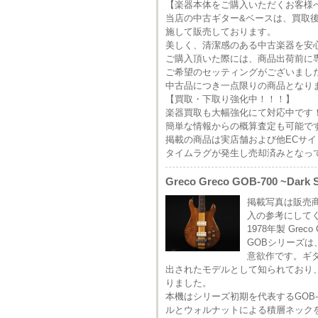
【楽器本体をご購入いただくお客様
当店の中古ギター&ベースは、買取
施して販売しております。
美しく、清潔感のある中古楽器を安
ご購入頂いた際には、商品出荷前に
ご希望のセッティングがございまし
中古品につき一点限りの商品となり
【買取・下取り強化中！！！】
楽器買取も大幅強化にて対応中です
簡単な情報からの概算査定も可能で
掲載の商品は実店舗および他ECサ
タイムラグが発生し売却済みとなっ
Greco Greco GOB-700 ~Dar
掲載写真は販売
入の参考にして
1978年製 Greco
GOBシリーズは
意欲作です。ギ
出されたモデルとして知られており
りました。
本機はシリーズ初期を代表するGOB-7
ルとウォルナットによる積層ネック