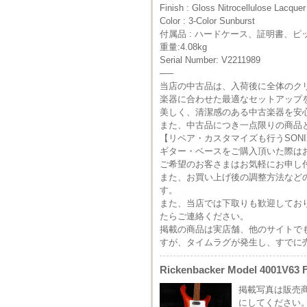
Finish : Gloss Nitrocellulose Lacquer
Color : 3-Color Sunburst
付属品 : ハードケース、証明書、
重量:4.08kg
Serial Number: V2211989
—–
当店の中古品は、入荷後に全体のク
楽器に合わせた最適なセットアップ
美しく、清潔感のある中古楽器を安
また、中古品につき一点限りの商品
【リペア・カスタマイズも行うSON
ギター・ベースをご購入頂いた際は
ご希望のお客さまはお気軽にお申し
また、お買い上げ後の調整方法など
す。
また、当店では下取りも歓迎してお
たらご連絡ください。
掲載の商品は実店舗、他のサイトで
すが、タイムラグが発生し、すでに
Rickenbacker Model 4001V63 
掲載写真は販売
にしてください