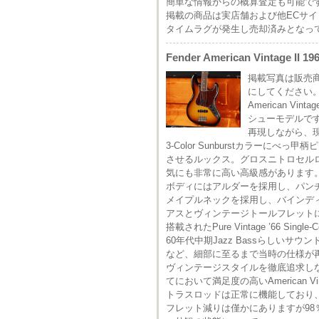
簡単な情報からの概算査定も可能で
掲載の商品は実店舗および他ECサ
タイムラグが発生し売却済みとなっ
Fender American Vintage II 19
掲載写真は販売
にしてください
American 
シューモデルです。
再現しながら、
3-Color Sunburstカラー
させるルックス。グロスニトロセル
気にも非常に高い高級感があります
ボディにはアルダーを採用し、パンチ
メイプルネックを採用し、バインディ
アスとヴィンテージトールフレット
搭載されたPure Vintage ’66 
60年代中期Jazz Bassらしい
など、細部に至るまで当時の仕様が
ヴィンテージスタイルを徹底追求し
てにおいて満足度の高いAmerican 
トラスロッドは正常に機能しており
フレット減りは僅かにありますが9