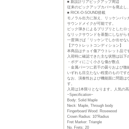
■ 新設計リアピックアップ周辺
従来のピックアップカバーを廃止し
■ RICK-O-SOUND搭載
モノラル出力に加え、リッケンバッカ
サウンドメイクが可能です。
ピック弾きによるブリブリとしたロ
なリックサウンドを基盤にしながら
一度弾けば「リッケンでしか出せな
【アウトレットコンディション】
本商品はチョイ傷アウトレット品で
入荷時に確認できた主な状態は以下
・ボディにごく小さな傷が数点
・金属パーツに若干の曇りおよび微
いずれも目立たない程度のものです
なお、演奏性および機能面に問題は
す。
入荷は1本限りとなります。人気の
~Specification~
Body: Solid Maple
Neck: Maple, Through body
Fingerboard Wood: Rosewood
Crown Radius: 10”Radius
Fret Marker: Triangle
No. Frets: 20