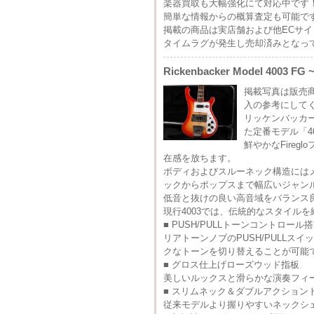
楽器買取も大幅強化にて対応中です
簡単な情報からの概算査定も可能で
掲載の商品は実店舗および他ECサ
タイムラグが発生し売却済みとなっ
Rickenbacker Model 4003 FG ~
掲載写真は販売
入の参考にして
リッケンバッカ
た定番モデル「4
鮮やかなFire
在感を放ちます。
ボディおよびスルーネック構造には
ックからポップスまで幅広いジャン
低音と抜けの良い高音域をバランス
現行4003では、伝統的なスタイル
■ PUSH/PULLトーンコントロール
リアトーンノブのPUSH/PULLス
クなトーンを切り替えることが可能
■ グロス仕上げローズウッド指板
美しいルックスと滑らかな演奏フィ
■ スリムネック＆ダブルアクション
従来モデルより握りやすいネックシ