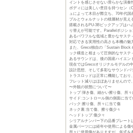
イントを感じさせない滑らかな演奏
ボディには美しい杢目を持つセン（Ca
ュによって木目が際立ち、70年代
プルとウォルナットの積層材が見え
搭載されるPU-3Bピックアップはハム
り替えが可能です。Parallelポ
あるパワフルな低域と豊かなサステ
対応できる実用性の高さも本機の魅
また、Greco独自の「Sustain B
ック構造と相まって圧倒的なサステ
あるサウンドは、後の国産ハイエン
現在ではGrecoオリジナルモデル
設計思想、そして多彩なサウンドバ
トラスロッドは正常に機能しており
フレット減りはほぼありませんので
〜外観の状態について〜
トップ:弾き傷、細かい擦り傷、所
サイド:コントロール側の側面に当て
バック:擦り傷、所々に当て傷
ネック裏:当て傷、擦り傷少々
ヘッドトップ:傷少々
シリアルナンバー下の品番プレート
金属パーツには経年や使用による傷
所々に使用傷がありますが、年式を