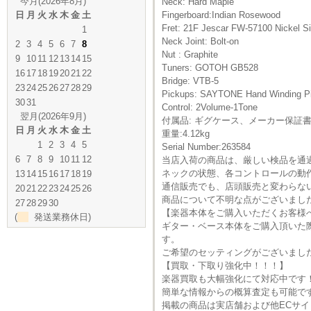
今月(2026年8月)
Neck: Hard Maple
日
月
火
水
木
金
土
Fingerboard:Indian Rosewood
Fret: 21F Jescar FW-57100 Nickel Si
1
Neck Joint: Bolt-on
2
3
4
5
6
7
8
Nut : Graphite
9
10
11
12
13
14
15
Tuners: GOTOH GB528
16
17
18
19
20
21
22
Bridge: VTB-5
23
24
25
26
27
28
29
Pickups: SAYTONE Hand Winding Pi
30
31
Control: 2Volume-1Tone
翌月(2026年9月)
付属品: ギグケース、メーカー保証
日
月
火
水
木
金
土
重量:4.12kg
1
2
3
4
5
Serial Number:263584
6
7
8
9
10
11
12
当店入荷の商品は、厳しい検品を通
ネックの状態、各コントロールの動
13
14
15
16
17
18
19
通信販売でも、店頭販売と変わらな
20
21
22
23
24
25
26
商品について不明な点がございまし
27
28
29
30
【楽器本体をご購入いただくお客様
(
発送業務休日)
ギター・ベース本体をご購入頂いた
す。
ご希望のセッティングがございまし
【買取・下取り強化中！！！】
楽器買取も大幅強化にて対応中です
簡単な情報からの概算査定も可能で
掲載の商品は実店舗および他ECサ