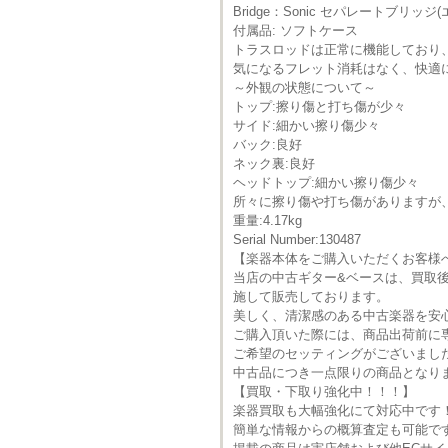
Bridge：Sonic セパレートブリッ
付属品: ソフトケース
トラスロッドは正常に機能しており
気になるフレット消耗はなく、快適
～外観の状態について～
トップ:擦り傷と打ち傷が少々
サイド:細かい擦り傷少々
バック:良好
ネック裏:良好
ヘッドトップ:細かい擦り傷少々
所々に擦り傷や打ち傷がありますが
重量:4.17kg
Serial Number:130487
【楽器本体をご購入いただくお客様
当店の中古ギター&ベースは、買取
施して販売しております。
美しく、清潔感のある中古楽器を安
ご購入頂いた際には、商品出荷前に
ご希望のセッティングがございまし
中古品につき一点限りの商品となり
【買取・下取り強化中！！！】
楽器買取も大幅強化にて対応中です
簡単な情報からの概算査定も可能で