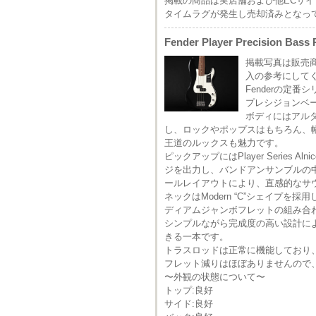
掲載の商品は実店舗および他ECサ
タイムラグが発生し売却済みとなっ
Fender Player Precision Bass 
掲載写真は販売
入の参考にして
Fenderの定番
プレシジョンベ
ボディにはアル
し、ロックやポップスはもちろん、
王道のルックスも魅力です。
ピックアップにはPlayer Series Aln
ジを出力し、バンドアンサンブルの
ールレイアウトにより、直感的なサ
ネックはModern “C”シェイプ
ディアムジャンボフレットの組み合
シンプルながら完成度の高い設計に
きる一本です。
トラスロッドは正常に機能しており
フレット減りはほぼありませんので
〜外観の状態について〜
トップ:良好
サイド:良好