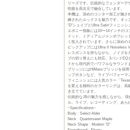
リーズです。伝統的なフェンダーデ
性能を高次元で融合しています。
本機は、深めのコンター加工が施さ
練されたルックスも魅力です。ネック
“D”シェイプとUltra Satinフ
エボニー指板には10〜14インチのコン
ドット、ミディアムジャンボフレッ
く投入されています。さらに深めの
ピックアップにはUltra II Noise
レスポンスを持ちながら、ノイズを大幅に低
ブの切り替えにも対応。3バンドE
ドから現代的でパワフルなサウンド
ブリッジにはHiMassブリッジを
ップボタンなど、ライブパフォーマ
フィニッシュには人気カラー「Tex
を変える独特のカラーリングは、高級感と
き立てています。
伝統的なJBの魅力を残しながら、現代
ル。ライブ、レコーディング、あら
~Specifications~
Body : Select Alder
Neck : Quartersawn Maple
Neck Shape : Modern “D”
Fingerboard : Ebony