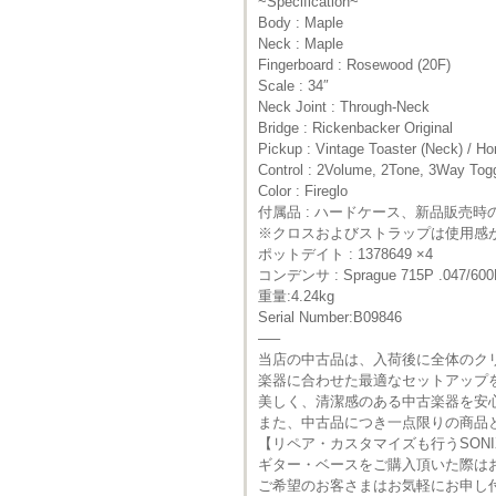
~Specification~
Body : Maple
Neck : Maple
Fingerboard : Rosewood (20F)
Scale : 34″
Neck Joint : Through-Neck
Bridge : Rickenbacker Original
Pickup : Vintage Toaster (Neck) / Ho
Control : 2Volume, 2Tone, 3Way To
Color : Fireglo
付属品 : ハードケース、新品販売
※クロスおよびストラップは使用感
ポットデイト : 1378649 ×4
コンデンサ : Sprague 715P .047/60
重量:4.24kg
Serial Number:B09846
—–
当店の中古品は、入荷後に全体のク
楽器に合わせた最適なセットアップ
美しく、清潔感のある中古楽器を安
また、中古品につき一点限りの商品
【リペア・カスタマイズも行うSON
ギター・ベースをご購入頂いた際は
ご希望のお客さまはお気軽にお申し