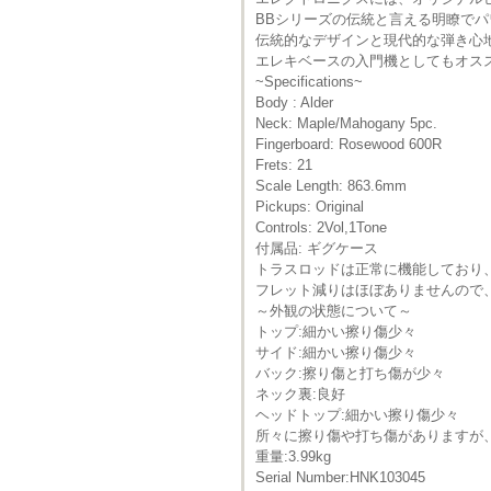
BBシリーズの伝統と言える明瞭で
伝統的なデザインと現代的な弾き心
エレキベースの入門機としてもオス
~Specifications~
Body : Alder
Neck: Maple/Mahogany 5pc.
Fingerboard: Rosewood 600R
Frets: 21
Scale Length: 863.6mm
Pickups: Original
Controls: 2Vol,1Tone
付属品: ギグケース
トラスロッドは正常に機能しており
フレット減りはほぼありませんので
～外観の状態について～
トップ:細かい擦り傷少々
サイド:細かい擦り傷少々
バック:擦り傷と打ち傷が少々
ネック裏:良好
ヘッドトップ:細かい擦り傷少々
所々に擦り傷や打ち傷がありますが
重量:3.99kg
Serial Number:HNK103045