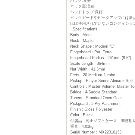
バック:良好
ネック裏:良好
ヘッドトップ:良好
ピックガードやピックアップには新
ほぼ使用されていないコンディショ
~Specifications~
Body : Alder
Neck : Maple
Neck Shape : Modern “C”
Fingerboard : Pau Ferro
Fingerboard Radius : 241mm (9.5″)
Scale Length : 864mm
Nut Width : 41.3mm
Frets : 20 Medium Jumbo
Pickup : Player Series Alnico 5 Split
Controls : Master Volume, Master To
Bridge : 4-Saddle Standard
Tuners : Standard Open-Gear
Pickguard : 3-Ply Parchment
Finish : Gloss Polyester
Color : Black
付属品 : 純正ソフトケース、調整用
重量 : 4.01kg
Serial Number : MX22310133