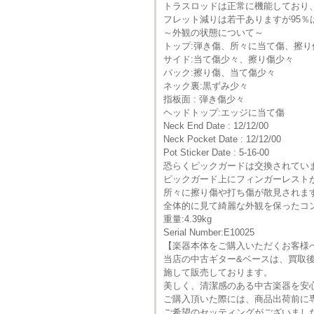
トラスロッドは正常に機能しており
フレット減りは若干ありますが95％
～外観の状態について～
トップ:弾き傷、所々に当て傷、擦り
サイド:当て傷少々、擦り傷少々
バック:擦り傷、当て傷少々
ネック裏:黒ずみ少々
指板面 : 弾き傷少々
ヘッドトップ:エッジに当て傷
Neck End Date : 12/12/00
Neck Pocket Date : 12/12/00
Pot Sticker Date : 5-16-00
恐らくピックガードは交換されてい
ピックガード上にフィンガーレスト
所々に擦り傷や打ち傷が散見されま
全体的に見て綺麗な外観を保ったコ
重量:4.39kg
Serial Number:E10025
【楽器本体をご購入いただくお客様
当店の中古ギター&ベースは、買取
施して販売しております。
美しく、清潔感のある中古楽器を安
ご購入頂いた際には、商品出荷前に
ご希望のセッティングがございまし