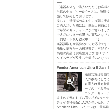
—–
【楽器本体をご購入いただくお客様
当店の中古ギター&ベースは、買取
施して販売しております。
美しく、清潔感のある中古楽器を安
ご購入頂いた際には、商品出荷前に
ご希望のセッティングがございまし
中古品につき一点限りの商品となり
【買取・下取り強化中！！！】
楽器買取も大幅強化にて対応中です
簡単な情報からの概算査定も可能で
掲載の商品は実店舗および他ECサ
タイムラグが発生し売却済みとなっ
Fender American Ultra II Jazz
掲載写真は販売
入の参考にして
在庫入れ替え特
ーツのくすみ等
ニング、セット
ますので安心してお買い求めいただ
チョイ傷特売品は人気が高いため、
American Ultra IIシリー