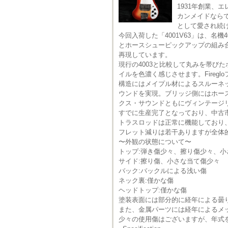
1931年創業、
カンメイドなら
として愛され続
今回入荷した「4001V63」は、名
とホースシューピックアップの組み
再現しています。
現行の4003と比較して丸みを帯び
イルを色濃く感じさせます。Fire
構造にはメイプル材によるスルーネ
ウンドを実現。ブリッジ側にはホー
クス・サウンドともにヴィンテージ
すでに生産完了となっており、中古
トラスロッドは正常に機能しており
フレット減りは若干ありますが全体
〜外観の状態について〜
トップ:弾き傷少々、擦り傷少々、
サイド:擦り傷、小さな当て傷少々
バック:バックルによる浅い傷
ネック裏:僅かな傷
ヘッドトップ:僅かな傷
塗装表面には部分的に経年による曇
また、金属パーツには経年によるメ
少々の使用傷はございますが、年式