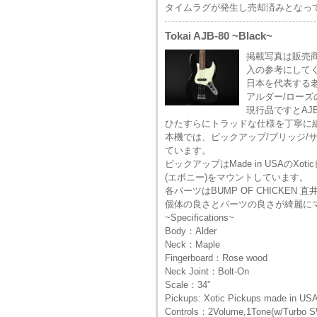
タイムラグが発生し売却済みとなっ
Tokai AJB-80 ~Black~
掲載写真は販売
入の参考にして
日本を代表する老
アルダー/ローズ
現行品ですとAJ
ひたすらにトラッドな仕様を丁寧に
本機では、ピックアップ/ブリッジ
ています。
ピックアップはMade in USAの
(エボニー)をマウントしています。
各パーツはBUMP OF CHICKE
個体の良さとパーツの良さが綺麗に
~Specifications~
Body：Alder
Neck：Maple
Fingerboard：Rose wood
Neck Joint：Bolt-On
Scale：34”
Pickups: Xotic Pickups made in US
Controls：2Volume,1Tone(w/Turbo 