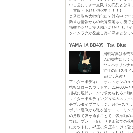
中古品につき一点限りの商品となり
【買取・下取り強化中！！！】
楽器買取も大幅強化にて対応中です
簡単な情報からの概算査定も可能で
掲載の商品は実店舗および他ECサ
タイムラグが発生し売却済みとなっ
YAMAHA BB435 ~Teal Blue~
掲載写真は販売
入の参考にして
ヤマハオリジナル
往年のBBスタイ
古にて入荷！
アルダーボディに、ボルトオンのメイ
指板はローズウッドで、21F/600
指板に現代シーンで求められる力強
マイターボルティング方式のネック
チブルタイプブリッジ、5ピースネ
ボディ裏側から弦を通す「ストリン
の角度で弦を通すことで、弦振動の
では、プレート部、サドル部での弦
にカットし、45度の角度をつけて
エレクトロニクスには、オリジナル