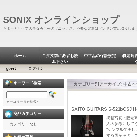
SONIX オンラインショップ
ギターとリペアの事なら浜松のソニックス。不要な楽器はドンドン買い取りしま
ホーム
ご注文前に必ずお読
中古品の保証規定
特定商
み下さい
guest
ログイン
キーワード検索
カテゴリー別アーカイブ:
中古ベ
カテゴリー複合検索>
SAITO GUITARS S-521bCSJ He
商品カテゴリー
掲載写真は販売
入の参考にして
カテゴリーなし
“シンプルで美
する国産ギターブラン