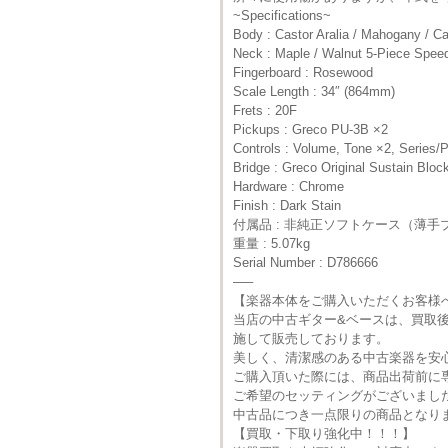
~Specifications~
Body : Castor Aralia / Mahogany / Ca
Neck : Maple / Walnut 5-Piece Spe
Fingerboard : Rosewood
Scale Length : 34″ (864mm)
Frets : 20F
Pickups : Greco PU-3B ×2
Controls : Volume, Tone ×2, Series/P
Bridge : Greco Original Sustain Blo
Hardware : Chrome
Finish : Dark Stain
付属品 : 非純正ソフトケース（薄手
重量 : 5.07kg
Serial Number : D786666
—–
【楽器本体をご購入いただくお客様
当店の中古ギター&ベースは、買取
施して販売しております。
美しく、清潔感のある中古楽器を安
ご購入頂いた際には、商品出荷前に
ご希望のセッティングがございまし
中古品につき一点限りの商品となり
【買取・下取り強化中！！！】