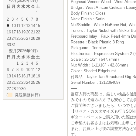
今月(2026年8月)
Peghead Veneer Wood : West Africa
日
月
火
水
木
金
土
Bridge : West African Crelicam Ebon
1
Body Finish : Gloss
Neck Finish : Satin
2
3
4
5
6
7
8
Nut/Saddle : White NuBone Nut, Whi
9
10
11
12
13
14
15
Tuners : Taylor Nickel with Nickel Bu
16
17
18
19
20
21
22
Fretboard Inlay : Faux Pearl 4mm Do
23
24
25
26
27
28
29
Rosette : Black Plastic 3 Ring
30
31
Pickguard : Tortoise
翌月(2026年9月)
Electronics : Expression System 2 (
日
月
火
水
木
金
土
Scale : 25 1/2″（647.7mm）
1
2
3
4
5
Nut Width : 1-11/16″（42.86mm）
6
7
8
9
10
11
12
Color : Shaded Edgeburst
13
14
15
16
17
18
19
付属品 : Taylor Tan Struc
20
21
22
23
24
25
26
Serial Number : 1212064097
—–
27
28
29
30
当店入荷の商品は、厳しい検品を通
(
発送業務休日)
みですので遠方の方でも安心してお
ご質問等ございましたら、いつでも
【リペア・カスタマイズも行うSON
ギター・ベースをご購入頂いた際は
ご希望のお客さまはお気軽にお申し
また、お買い上げ後の調整方法など
す。