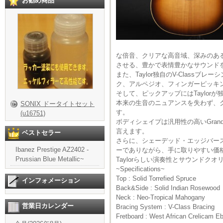
お勧め商品
な倍音、クリアな高音域、深みのあ
させる、豊かで表情豊かなサウンド
また、Taylor独自のV-Clas
ク、アルペジオ、フィンガーピッキ
そして、ピックアップにはTaylor
本来の生音のニュアンスを失わず、
SONIX ドータイトセット
す。
(u16751)
ボディシェイプは汎用性の高いGrand
言えます。
ベストセラー
さらに、シェーデッド・エッジバー
Ibanez Prestige AZ2402 -
ーでありながら、手に取りやすい価
Prussian Blue Metallic~
Taylorらしい演奏性とサウンド
~Specifications~
Top : Solid Torrefied Spruce
インフォメーション
Back&Side : Solid Indian Rosewood
Neck : Neo-Tropical Mahogany
営業日カレンダー
Bracing System : V-Class Bracing
Fretboard : West African Crelicam E