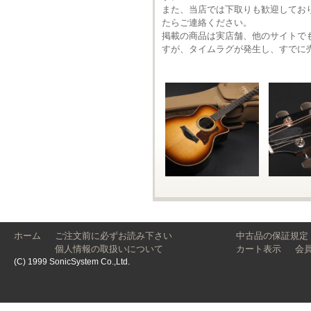
また、当店では下取りも歓迎してお
たらご連絡ください。
掲載の商品は実店舗、他のサイトで
すが、タイムラグが発生し、すでに
ホーム
ご注文前に必ずお読み下さい
中古品の保証規定
個人情報の取扱いについて
カート表示
会
(C) 1999 SonicSystem Co.,Ltd.