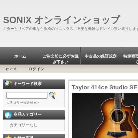
SONIX オンラインショップ
ギターとリペアの事なら浜松のソニックス。不要な楽器はドンドン買い取りしま
ホーム
ご注文前に必ずお読
中古品の保証規定
特定商
み下さい
guest
ログイン
キーワード検索
Taylor 414ce Studio S
カテゴリー複合検索>
商品カテゴリー
カテゴリーなし