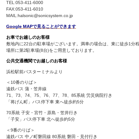
TEL:053-411-6000
FAX:053-411-6010
MAIL:halsonic@sonicsystem.co.jp
Google MAPで見ることができます
お車でお越しのお客様
敷地内に22台の駐車場がございます。満車の場合は、東に徒歩1分
場所に第2駐車場(8台)をご用意しております。
公共交通機関でお越しのお客様
浜松駅前バスターミナルより
＜10番のりば＞
遠鉄バス 蒲・笠井線
71、73、74、75、76、77、78、85系統 労災病院行き
「将げん町」バス停下車 東へ徒歩約5分
70系統 子安・宮竹・原島・笠井行き
「子安」バス停下車 北へ徒歩約5分
＜9番のりば＞
遠鉄バス 中ノ町磐田線 80系統 磐田・見付行き