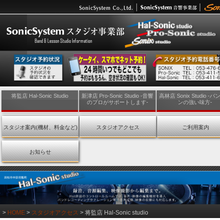
将監店 Hal-Sonic Studio
新津店 Pro-Sonic Studio -音響
高林店 Sonix Studio -
のプロがサポートします-
ンの強い味方-
スタジオ案内(機材、料金など)
スタジオアクセス
ご利用案内
お知らせ
>
HOME
>
スタジオアクセス
>
将監店 Hal-Sonic studio