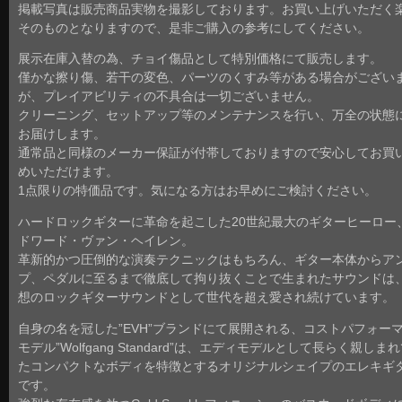
掲載写真は販売商品実物を撮影しております。お買い上げいただく
そのものとなりますので、是非ご購入の参考にしてください。
展示在庫入替の為、チョイ傷品として特別価格にて販売します。
僅かな擦り傷、若干の変色、パーツのくすみ等がある場合がござい
が、プレイアビリティの不具合は一切ございません。
クリーニング、セットアップ等のメンテナンスを行い、万全の状態
お届けします。
通常品と同様のメーカー保証が付帯しておりますので安心してお買
めいただけます。
1点限りの特価品です。気になる方はお早めにご検討ください。
ハードロックギターに革命を起こした20世紀最大のギターヒーロー
ドワード・ヴァン・ヘイレン。
革新的かつ圧倒的な演奏テクニックはもちろん、ギター本体からア
プ、ペダルに至るまで徹底して拘り抜くことで生まれたサウンドは
想のロックギターサウンドとして世代を超え愛され続けています。
自身の名を冠した”EVH”ブランドにて展開される、コストパフォー
モデル”Wolfgang Standard”は、エディモデルとして長らく親しま
たコンパクトなボディを特徴とするオリジナルシェイプのエレキギ
です。