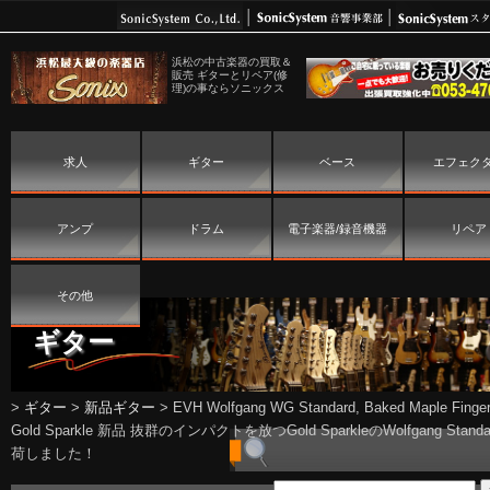
浜松の中古楽器の買取＆
販売 ギターとリペア(修
理)の事ならソニックス
求人
ギター
ベース
エフェク
アンプ
ドラム
電子楽器/録音機器
リペア
その他
ギター
>
ギター
>
新品ギター
>
EVH Wolfgang WG Standard, Baked Maple Finge
Gold Sparkle 新品 抜群のインパクトを放つGold SparkleのWolfgang Stand
荷しました！