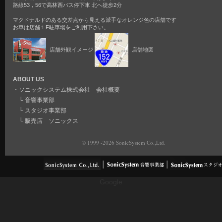
路線53，56で高林西バス停下車 北へ徒歩2分
マクドナルドのある交差点から見える派手なオレンジ色の店舗です
お車は店舗１F駐車場をご利用下さい。
店舗外観イメージ
店舗地図
ABOUT US
・
ソニックシステム株式会社 会社概要
└
音響事業部
└
スタジオ事業部
└
販売店 ソニックス
© 1999 -2026 SonicSystem Co.,Ltd.
Google