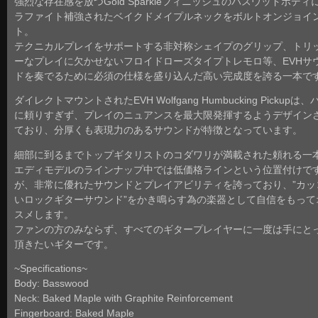
強烈な存在感を放つGold Sparkleフィニッシュのバスウッドボディ
ラファイト補強されたベイクドメイプルネックをボルトオンジョイ
ト。
テクニカルプレイをサポートする非対称シェイプのグリップ、トリ
ーなプレイに欠かせないフロイドローズタイプトレモロ等、EVHサ
ドを奏でるために必須の仕様を盛り込んだ高い完成度を誇る一本で
ダイレクトマウントされたEVH Wolfgang Humbucking Pickupは
に頼りすぎず、プレイのニュアンスを最大限発揮するようデザイン
ており、分厚くも表現力のあるサウンドが特徴となっています。
細部に到るまでトップギタリストのコダワリが満載された頼れる一
エディモデルのラインナップ中では低価格ラインという位置付けで
が、非常に優れたサウンドとプレイアビリティを誇っており、”カッ
いロックギターサウンド”をかき鳴らす為の楽器として自信をもって
スメします。
ファンの方のみならず、すべてのギタープレイヤーに一度は手にと
頂きたいギターです。
~Specifications~
Body: Basswood
Neck: Baked Maple with Graphite Reinforcement
Fingerboard: Baked Maple