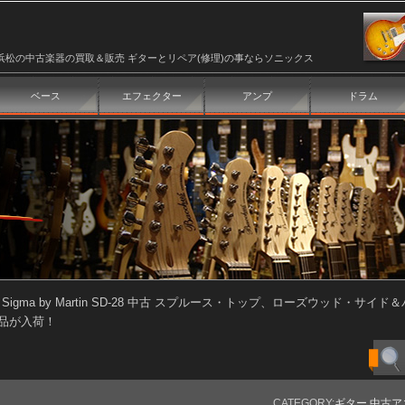
浜松の中古楽器の買取＆販売 ギターとリペア(修理)の事ならソニックス
ベース
エフェクター
アンプ
ドラム
>
Sigma by Martin SD-28 中古 スプルース・トップ、ローズウッド・サイド
品が入荷！
CATEGORY:
ギター
,
中古ア