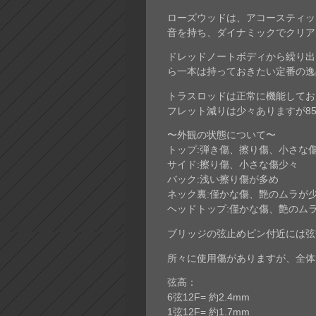
ローズウッドは、アコースティッ
音を持ち、ダイナミックでクリア
ドレッドノートボディから繰り出
ら一本は持っておきたい定番の逸
トラスロッドは正常に機能してお
フレット減りは少々ありますが8
〜外観の状態について〜
トップ:弾き傷、擦り傷、小さな
サイド:擦り傷、小さな傷少々
バック:浅い擦り傷が多め
ネック裏:僅かな傷、艶のムラが
ヘッドトップ:僅かな傷、艶のム
ブリッジの弦止めピン付近には弦
所々に使用傷がありますが、全体
弦高：
6弦12F= 約2.4mm
1弦12F= 約1.7mm