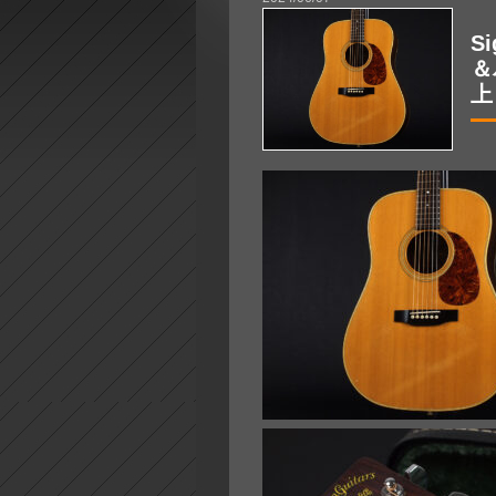
S
＆
上