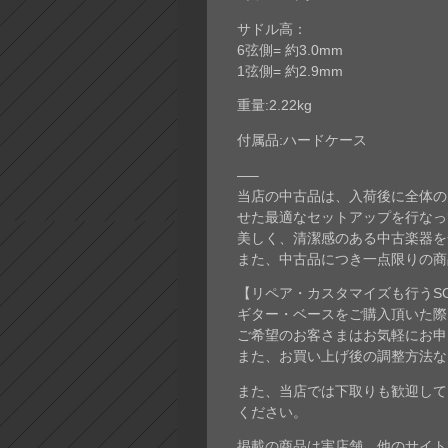
サドル高：
6弦側= 約3.0mm
1弦側= 約2.9mm
重量:2.22kg
付属品:ハードケース
—–
当店の中古品は、入荷後に全体の
せた最適なセットアップを行なっ
美しく、清潔感のある中古楽器を
また、中古品につき一点限りの商
【リペア・カスタマイズも行うSO
ギター・ベースをご購入頂いた際
ご希望のお客さまはお気軽にお申
また、お買い上げ後の調整方法な
また、当店では下取りも歓迎して
ください。
掲載の商品は実店舗、他のサイト