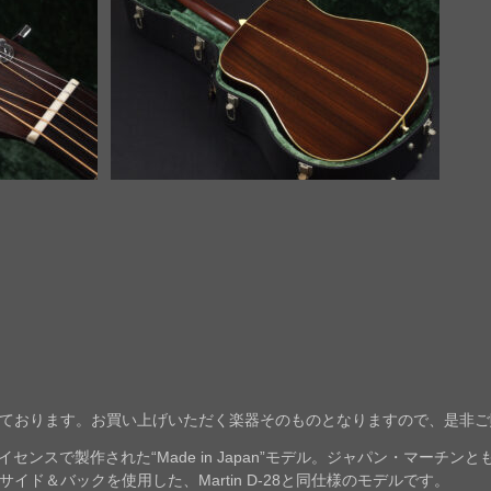
ております。お買い上げいただく楽器そのものとなりますので、是非ご
ル・ライセンスで製作された“Made in Japan”モデル。ジャパン・マーチン
イド＆バックを使用した、Martin D-28と同仕様のモデルです。