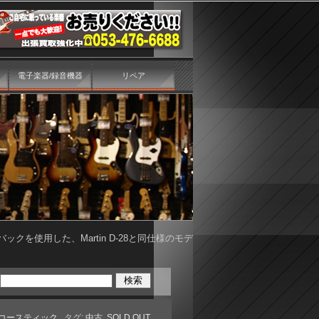
電子楽器/録音機器
リペア
＆バックを使用した、Martin D-28と同仕様のモデ
コースティック
, タグ:
中古
,
SOLD OUT