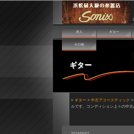
求人
ギター
その他
ギター
>
ギター
>
中古アコースティック
ルです。コンディション上々の中古
2024/06/07