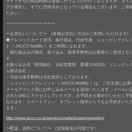
サイトからの商品削除は迅速に行うよう心がけておりますが、タイ
グが発生し、すでに売却済みとなっている場合もございます。ご容
ださい。
ーーーーーーーーーーーー
〜お支払いについて〜 (各種お支払い方法がご利用いただけます)
◆クレジットカード決済、銀行振込、代金引換、ショッピングクレ
ト（ JACCS WeBBy ）をご利用になれます。
・銀行振込みの場合、振り込み、振替手数料はお客様のご負担とな
す。
お振り込み先『静岡銀行 浜松営業部 普通1698263 ソニックシ
ム株式会社 』
・代金引換手数料は当社負担としております。
・ショッピングクレジット（ JACCS WeBBy ）は、ご注文後にお
メールアドレス宛にお申し込みメールを送信いたします。メールに
されたURLにアクセスしていただき、お手続きを進めていただく手
なります。スマートフォン、タブレット端末からでもお手続きいた
ます。
http://www.jaccs.co.jp/service/credit/shopping/webby/
〜配送、送料について〜 (全国発送が可能です)