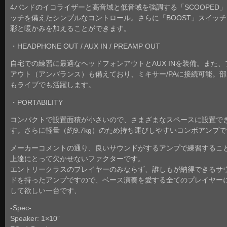
4バンドのイコライザーと高音域と低音域を強調する「SCOOPED
ッチを備えたシンプルなコントロール。さらに「BOOST」スイッ
彩と暖かみを加えることができます。
・HEADPHONE OUT / AUX IN / PREAMP OUT
自宅での練習に最適なヘッドフォンアウトとAUX INを装備。また、
アウト（アンバランス）も備えており、ミキサー/PAに接続可能。
もライブでも活躍します。
・PORTABILITY
コンパクトで設置面積が小さいので、さまざまなスペースに設置で
す。さらに軽量（約9.7kg）のため持ち運びしやすいコンボアンプ
メーカーコメントの通り、良いサウンドがするアンプで練習するこ
上達にとって欠かせないファクターです。
エントリークラスのプレイヤーのみならず、誰しもが納得できるサ
ドを持ったアンプですので、ベース演奏を愛する全てのプレイヤー
して欲しい一台です、
-Spec-
Speaker: 1×10”