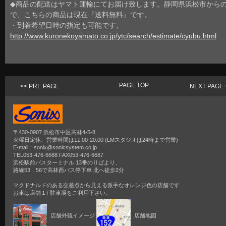
◆商品の配送はヤマト運輸にてお届け致します。静岡県浜松市から
で、こちらの商品は現在『送料無料』です。
・到着希望日時の指定も可能です。
http://www.kuronekoyamato.co.jp/ytc/search/estimate/cyubu.html
PAGE TOP
<< PRE PAGE
NEXT PAGE 
〒430-0907 浜松市中区高林4-5-8
火曜日定休、営業時間は11:00-20:00 (LMスタジオは24時まで営業)
E-mail：sonix@sonicsystem.co.jp
TEL053-476-6688 FAX053-476-6687
浜松駅前バスターミナル 13番のりばより、
路線53，56で高林西バス停下車 北へ徒歩2分
マクドナルドのある交差点から見える派手なオレンジ色の店舗です
お車は店舗１F駐車場をご利用下さい。
店舗外観イメージ
店舗地図