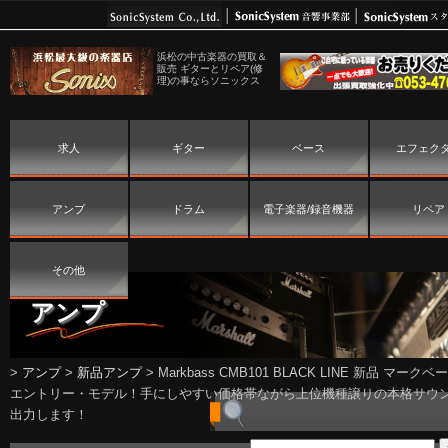
浜松の中古楽器の買取＆
販売 ギターとリペア(修
理)の事ならソニックス
求人
ギター
ベース
エフェク
アンプ
ドラム
電子楽器/録音機器
リペア
その他
アンプ
>
アンプ
>
新品アンプ
>
Markbass CMB101 BLACK LINE 新品 マーク
エントリー・モデル！手にしやすい価格帯ながら上位機種譲りの本格サウ
出力します！