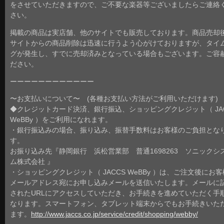
をさせていただきますので、ご不要な楽器等ございましたらご連絡
さい。
掲載の商品は実店舗、他のサイトでも販売しております。商品売却
サイトからの商品削除は迅速に行うよう心がけておりますが、タイ
グが発生し、すでに売却済みとなっている場合もございます。ご容
ださい。
ーーーーーーーーーーーー
〜お支払いについて〜 (各種お支払い方法がご利用いただけます)
◆クレジットカード決済、銀行振込、ショッピングクレジット（ JA
WeBBy ）をご利用になれます。
・銀行振込みの場合、振り込み、振替手数料はお客様のご負担とな
す。
お振り込み先『静岡銀行 浜松営業部 普通1698263 ソニックシ
ム株式会社 』
・ショッピングクレジット（ JACCS WeBBy ）は、ご注文後にお
メールアドレス宛にお申し込みメールを送信いたします。メールに
されたURLにアクセスしていただき、お手続きを進めていただく手
なります。スマートフォン、タブレット端末からでもお手続きいた
ます。
http://www.jaccs.co.jp/service/credit/shopping/webby/