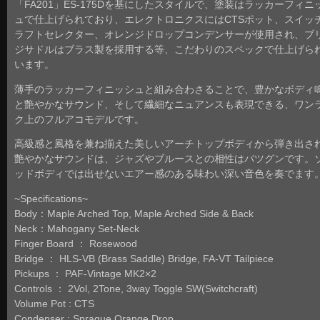
「FA201」ES-175Dを基にしたスタイルで、塗装はラッカーフィニ
ュで仕上げられており、エレクトロニクスにはCTSポット、スイッ
ラフトセレクター、オレンジドロップコンデンサーが使用され、ブ
ジサドルはブラス製を採用する等、こだわりのスペックで仕上げら
います。
薄手のラッカーフィニッシュと組み合わさることで、豊かなボディ
と艶やかなサウンド、そして繊細なニュアンスも表現できる、ワン
ク上のフルアコモデルです。
高級感と風格を兼ね揃えた美しいアーチトップボディから弾き出さ
艶やかなサウンドは、ジャズやブルースとの相性はバツグンです。
ッドボディでは出せないエアー感のある味わい深い音色を奏でます
~Specifications~
Body：Maple Arched Top, Maple Arched Side & Back
Neck：Mahogany Set-Neck
Finger Board ： Rosewood
Bridge ： HLS-VB (Brass Saddle) Bridge, FA-VT Tailpiece
Pickups ： PAF-Vintage MK2×2
Controls ： 2Vol, 2Tone, 3way Toggle SW(Switchcraft)
Volume Pot : CTS
Condenser : Sprague Orange Drop