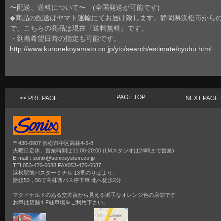
〜配送、送料について〜 (全国発送が可能です)
◆商品の配送はヤマト運輸にてお届け致します。静岡県浜松市から
で、こちらの商品は現在『送料無料』です。
・到着希望日時の指定も可能です。
http://www.kuronekoyamato.co.jp/ytc/search/estimate/cyubu.html
PAGE TOP
<< PRE PAGE
NEXT PAGE 
〒430-0907 浜松市中区高林4-5-8
火曜日定休、営業時間は11:00-20:00 (LMスタジオは24時まで営業)
E-mail：sonix@sonicsystem.co.jp
TEL053-476-6688 FAX053-476-6687
浜松駅前バスターミナル 13番のりばより、
路線53，56で高林西バス停下車 北へ徒歩2分
マクドナルドのある交差点から見える派手なオレンジ色の店舗です
お車は店舗１F駐車場をご利用下さい。