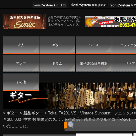
浜松の中古楽器の買取＆
販売 ギターとリペア(修
理)の事ならソニックス
求人
ギター
ベース
エフェク
アンプ
ドラム
電子楽器/録音機器
リペア
その他
ギター
>
ギター
>
新品ギター
>
Tokai FA201 VS ~Vintage Sunburst~ ソニック
￥308,000- 中古 数量限定のスポット生産品！純国産のフルアコ「FA201
いたしました。