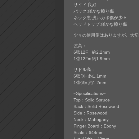
サイド:良好
バック:僅かな擦り傷
ネック裏:浅いカポ傷が少々
ヘッドトップ:僅かな擦り傷
少々の使用傷はありますが、大切
弦高：
6弦12F= 約2.2mm
1弦12F= 約1.9mm
サドル高：
6弦側= 約1.1mm
1弦側= 約1.2mm
~Specifications~
Top：Solid Spruce
Back：Solid Rosewood
Side：Rosewood
Neck：Mahogany
Finger Board：Ebony
Scale：644mm