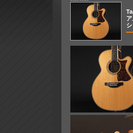
T
ア
シ