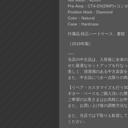
Nut Width：42mm
Pre-Amp：CT4-DX(DMP)+
Position Mark：Diamond
Color：Natural
Case：Hardcase
付属品:純正ハードケース、書類
（2018年製）
—–
当店の中古品は、入荷後に全体の
せた最適なセットアップを行なっ
美しく、清潔感のある中古楽器を
また、中古品につき一点限りの商
【リペア・カスタマイズも行うSO
ギター・ベースをご購入頂いた際
ご希望のお客さまはお気軽にお申
また、お買い上げ後の調整方法な
また、当店では下取りも歓迎して
ください。