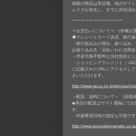
掲載の商品は実店舗、他のサイト
ムラグが発生し、すでに売却済み
ーーーーーーーーーーーー
〜お支払いについて〜 (各種お
◆クレジットカード決済、銀行振込
・銀行振込みの場合、振り込み、
お振り込み先『浜松いわた信用金庫
・代金引換手数料は当社負担とし
・ショッピングクレジット（ JA
に記載されたURLにアクセスし
きいただけます。
http://www.jaccs.co.jp/service/cr
～配送、送料について～ (全国
◆商品の配送はヤマト運輸にてお
す。
・到着希望日時の指定も可能です
http://www.kuronekoyamato.co.jp