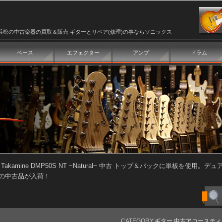
浜松の中古楽器の買取＆販売 ギターとリペア(修理)の事ならソニックス
ベース
エフェクター
アンプ
ドラム
>
Takamine DMP50S NT ~Natural~ 中古 トップ＆バックに単板を
の中古品が入荷！
CATEGORY:
ギター
,
中古アコースティ