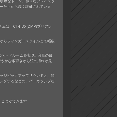
れた明瞭なトーン、様々なプレイスタ
ーたちから高く評価されていま
、CT4-DX(DMP)プリアン
からフィンガースタイルまで幅広
余裕のヘッドルームを実現。音量の最
穏やかな爪弾きから弦の揺れが見
ッジピックアップサウンドと、箱
ングするなどの、パーカッシブな
くことができます