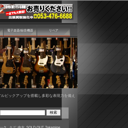
電子楽器/録音機器
リペア
使用。デュアルピックアップを搭載し多彩な表現力を備え
ック
, タグ:
中古
,
SOLD OUT
,
Takamine