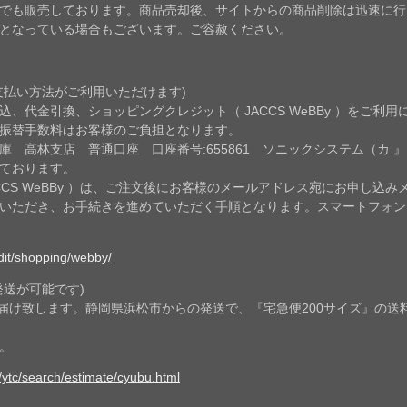
でも販売しております。商品売却後、サイトからの商品削除は迅速に行
となっている場合もございます。ご容赦ください。
支払い方法がご利用いただけます)
、代金引換、ショッピングクレジット（ JACCS WeBBy ）をご利用
振替手数料はお客様のご負担となります。
 高林支店 普通口座 口座番号:655861 ソニックシステム（カ 』
ております。
CCS WeBBy ）は、ご注文後にお客様のメールアドレス宛にお申し込
ていただき、お手続きを進めていただく手順となります。スマートフォ
edit/shopping/webby/
発送が可能です)
届け致します。静岡県浜松市からの発送で、『宅急便200サイズ』の送
。
/ytc/search/estimate/cyubu.html