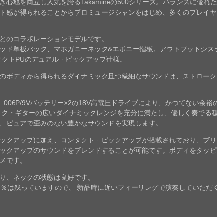
心地を両立し人気を誇るTakamineの500シリーズ。バランスに優
ト感が得られることからプロミュージシャンをはじめ、多くのプレイヤ
店とのコラボレーションモデルです。
ド単板バック、マホガニーネック&エボニー指板。アウトプットシステムは
タクトPUのデュアル・ピックアップ仕様。
のボディから得られるダイナミック且つ繊細なサウンドは、ストローク
は、006P/9Vバッテリー×2の18V高電圧ドライブにより、かつてない
ック・ギターの広いダイナミックレンジを充分に満たし、優しく奏でる
、ピュアで歪みのない豊かなサウンドを実現します。
ックアップに加え、コンタクト・ピックアップが搭載されており、ブリ
ックアップのサウンドをブレンドすることが可能です。ボディをタッピ
メです。
り、ネックの状態は良好です。
5％は残っていますので、 新品時に近いフィーリングで演奏していただ