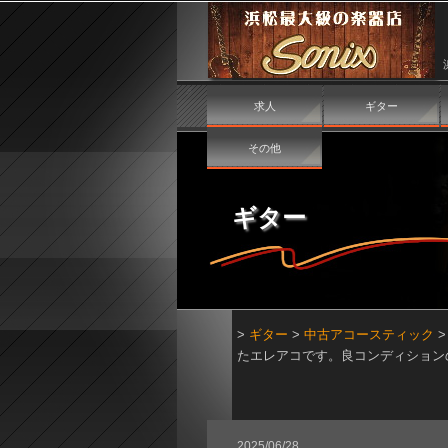
求人
ギター
その他
ギター
>
ギター
>
中古アコースティック
たエレアコです。良コンディション
2025/06/28