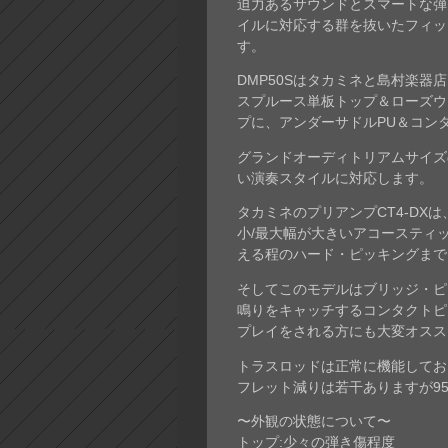
迫力あるサウンドとスマートな弾き
イルに対応する群を抜いたフィッ
す。
DMP50Sはタカミネと島村楽器
スプルース単板トップ＆ローズウッ
プに、アンダーサドルPU＆コン
グランドオーディトリアムサイズ
い演奏スタイルに対応します。
タカミネのプリアンプCT4-DX
小/最大幅が大きいアコースティ
える程のハード・ピッキングまで
そしてこのモデルはブリッジ・ピ
鳴りをキャッチするコンタクトピ
プレイをされる方にも大変オスス
トラスロッドは正常に機能してお
フレット減りは若干ありますが9
〜外観の状態について〜
トップ:少々の弾き傷程度