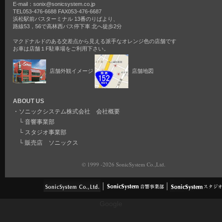
E-mail：sonix@sonicsystem.co.jp
TEL053-476-6688 FAX053-476-6687
浜松駅前バスターミナル 13番のりばより、
路線53，56で高林西バス停下車 北へ徒歩2分
マクドナルドのある交差点から見える派手なオレンジ色の店舗です
お車は店舗１F駐車場をご利用下さい。
店舗外観イメージ
店舗地図
ABOUT US
・
ソニックシステム株式会社 会社概要
└
音響事業部
└
スタジオ事業部
└
販売店 ソニックス
© 1999 -2026 SonicSystem Co.,Ltd.
Google