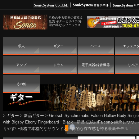
浜松の中古楽器の買取＆
販売 ギターとリペア(修
理)の事ならソニックス
求人
ギター
ベース
エフェク
アンプ
ドラム
電子楽器/録音機器
リペア
その他
ギター
>
ギター
>
新品ギター
>
Gretsch Synchromatic Falcon Hollow Body Single
with Bigsby Ebony Fingerboard ~Black~ 新品 伝統のFalconを継承しつ
りやすい価格で本格的なサウンドと圧倒的な存在感を誇る最新モデル！