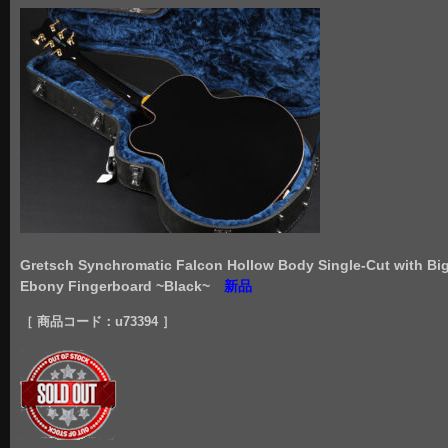
Gretsch Synchromatic Falcon Hollow Body Single-Cut with Bi
Ebony Fingerboard ~Black~
新品
［ 商品コード：u73394
］