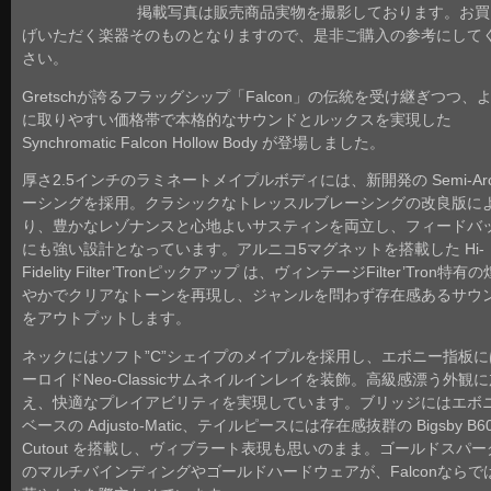
掲載写真は販売商品実物を撮影しております。お買
げいただく楽器そのものとなりますので、是非ご購入の参考にして
さい。
Gretschが誇るフラッグシップ「Falcon」の伝統を受け継ぎつつ、
に取りやすい価格帯で本格的なサウンドとルックスを実現した
Synchromatic Falcon Hollow Body が登場しました。
厚さ2.5インチのラミネートメイプルボディには、新開発の Semi-Ar
ーシングを採用。クラシックなトレッスルブレーシングの改良版に
り、豊かなレゾナンスと心地よいサスティンを両立し、フィードバ
にも強い設計となっています。アルニコ5マグネットを搭載した Hi-
Fidelity Filter’Tronピックアップ は、ヴィンテージFilter’Tron特有
やかでクリアなトーンを再現し、ジャンルを問わず存在感あるサウ
をアウトプットします。
ネックにはソフト”C”シェイプのメイプルを採用し、エボニー指板に
ーロイドNeo-Classicサムネイルインレイを装飾。高級感漂う外観
え、快適なプレイアビリティを実現しています。ブリッジにはエボ
ベースの Adjusto-Matic、テイルピースには存在感抜群の Bigsby B60
Cutout を搭載し、ヴィブラート表現も思いのまま。ゴールドスパー
のマルチバインディングやゴールドハードウェアが、Falconならで