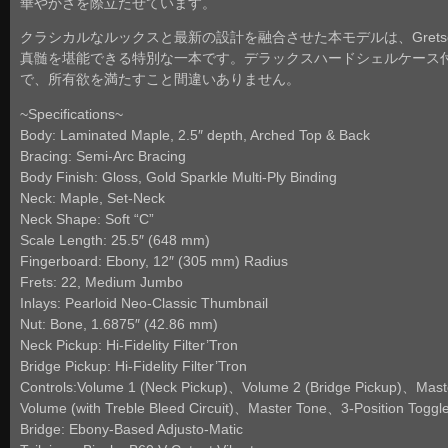
華やかさを際立たせています。
クラシカルなルックスと最新の設計を融合させた本モデルは、Grets
真髄を堪能できる特別な一本です。デラックスハードシェルケース
で、所有欲を満たすこと間違いありません。
~Specifications~
Body: Laminated Maple, 2.5″ depth, Arched Top & Back
Bracing: Semi-Arc Bracing
Body Finish: Gloss, Gold Sparkle Multi-Ply Binding
Neck: Maple, Set-Neck
Neck Shape: Soft “C”
Scale Length: 25.5″ (648 mm)
Fingerboard: Ebony, 12″ (305 mm) Radius
Frets: 22, Medium Jumbo
Inlays: Pearloid Neo-Classic Thumbnail
Nut: Bone, 1.6875″ (42.86 mm)
Neck Pickup: Hi-Fidelity Filter’Tron
Bridge Pickup: Hi-Fidelity Filter’Tron
Controls:Volume 1 (Neck Pickup)、Volume 2 (Bridge Pickup)、Mast
Volume (with Treble Bleed Circuit)、Master Tone、3-Position Toggl
Bridge: Ebony-Based Adjusto-Matic