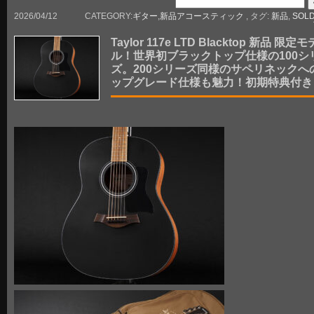
2026/04/12
CATEGORY:
ギター
,
新品アコースティック
, タグ:
新品
,
SOLD
Taylor 117e LTD Blacktop 新品 限定モ
ル！世界初ブラックトップ仕様の100シ
ズ。200シリーズ同様のサペリネックへ
ップグレード仕様も魅力！初期特典付き