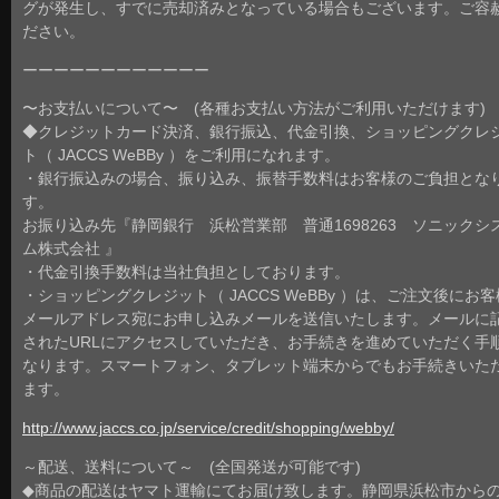
グが発生し、すでに売却済みとなっている場合もございます。ご容
ださい。
ーーーーーーーーーーーー
〜お支払いについて〜 (各種お支払い方法がご利用いただけます)
◆クレジットカード決済、銀行振込、代金引換、ショッピングクレ
ト（ JACCS WeBBy ）をご利用になれます。
・銀行振込みの場合、振り込み、振替手数料はお客様のご負担とな
す。
お振り込み先『静岡銀行 浜松営業部 普通1698263 ソニックシ
ム株式会社 』
・代金引換手数料は当社負担としております。
・ショッピングクレジット（ JACCS WeBBy ）は、ご注文後にお
メールアドレス宛にお申し込みメールを送信いたします。メールに
されたURLにアクセスしていただき、お手続きを進めていただく手
なります。スマートフォン、タブレット端末からでもお手続きいた
ます。
http://www.jaccs.co.jp/service/credit/shopping/webby/
～配送、送料について～ (全国発送が可能です)
◆商品の配送はヤマト運輸にてお届け致します。静岡県浜松市から