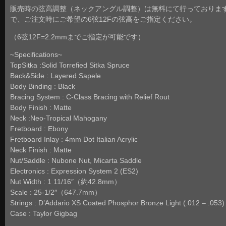
販売時の弦高調整（ネックアングル調整）は無料にて行っておりま
で、ご注文時にご希望の6弦12Fの弦高をご指定ください。
（6弦12F=2.2mmまでご指定が可能です）
~Specifications~
TopSitka :Solid Torrefied Sitka Spruce
Back&Side : Layered Sapele
Body Binding : Black
Bracing System : C-Class Bracing with Relief Rout
Body Finish : Matte
Neck :Neo-Tropical Mahogany
Fretboard : Ebony
Fretboard Inlay : 4mm Dot Italian Acrylic
Neck Finish : Matte
Nut/Saddle : Nubone Nut, Micarta Saddle
Electronics : Expression System 2 (ES2)
Nut Width : 1 11/16″（約42.8mm）
Scale : 25-1/2″（647.7mm）
Strings : D’Addario XS Coated Phosphor Bronze Light (.012 – .053)
Case : Taylor Gigbag