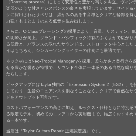
（Roasting process）によって安定性と豊かな鳴りを両立。ヴィン
楽器のような甘さとレスポンスの良さを実現しています。サイド＆
クに採用されたサペリは、温かみのある中音域とクリアな輪郭を持
力強くもまとまりのある低音を生み出します。
さらに、C-Classブレーシングの採用により、音量、サスティン、
の明瞭さが向上。グランド・パシフィック特有のふくよかで広がり
る低音と、バランスの取れたサウンドは、ストロークを中心とした
イはもちろん、シンガーソングライターの伴奏にも最適です。
ネック材にはNeo-Tropical Mahoganyを採用。柔らかさと奥行きを
せる豊かな響きが特徴で、サウンド全体に一体感のある自然な鳴り
たらします。
ピックアップにはTaylor独自の「Expression System 2（ES2）」
しており、生音のニュアンスを損なうことなく、クリアで自然なサ
ドをアウトプット可能です。
コストパフォーマンスの高さに加え、ルックス・仕様ともに特別感
る限定モデル。初めてのエレアコから実用機まで、幅広くおすすめ
る一本です。
当店は『Taylor Guitars Repair 正規認定店』です。