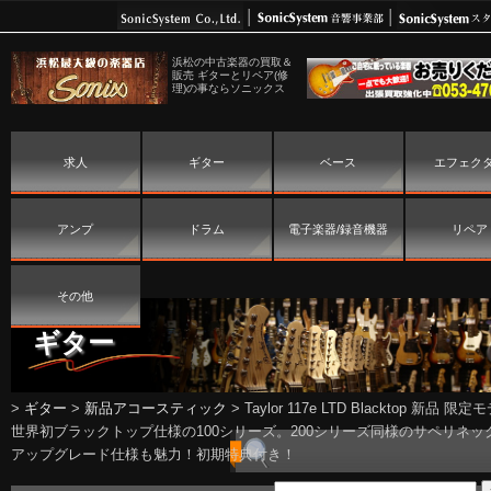
浜松の中古楽器の買取＆
販売 ギターとリペア(修
理)の事ならソニックス
求人
ギター
ベース
エフェク
アンプ
ドラム
電子楽器/録音機器
リペア
その他
ギター
>
ギター
>
新品アコースティック
>
Taylor 117e LTD Blacktop 新品 限
世界初ブラックトップ仕様の100シリーズ。200シリーズ同様のサペリネッ
アップグレード仕様も魅力！初期特典付き！