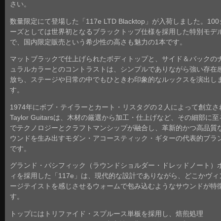
さい。
数量限定にて登場した「117e LTD Blacktop」が入荷しました。10
ーズとしては世界初となるブラックトップ仕様を採用した特別モデ
で、国内限定販売という希少性の高さも魅力の1本です。
マットブラックで仕上げられたボディトップと、サイド＆バックの
ュラルカラーとのコントラストは、シンプルでありながら強い存在
放ち、ステージや日常の中でもひときわ印象的なルックスを演出し
す。
1974年にボブ・テイラーとカート・リスタグの２人によって創立さ
Taylor Guitarsは、木材の厳選から加工・仕上げなど、その細部に
でテクノロジーとクラフトマンシップが融合し、革新的かつ高品質
ウンドを生み出すモダン・アコースティック・ギターの代表的ブラ
です。
グランド・パシフィック（ラウンドショルダー・ドレッドノート）
ィを採用した「117e」は、現代的な設計でありながら、どこかヴィ
ージテイストを感じさせるウォームで包み込むようなサウンドが特
す。
トップにはトリファイド・スプルース単板を採用し、焙煎処理