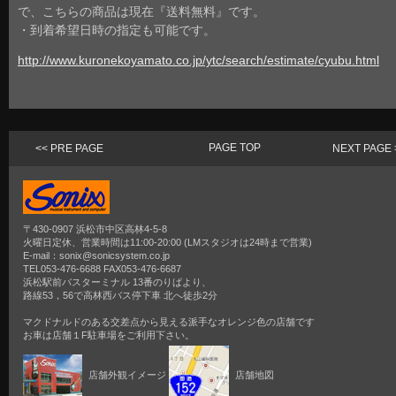
で、こちらの商品は現在『送料無料』です。
・到着希望日時の指定も可能です。
http://www.kuronekoyamato.co.jp/ytc/search/estimate/cyubu.html
PAGE TOP
<< PRE PAGE
NEXT PAGE 
〒430-0907 浜松市中区高林4-5-8
火曜日定休、営業時間は11:00-20:00 (LMスタジオは24時まで営業)
E-mail：sonix@sonicsystem.co.jp
TEL053-476-6688 FAX053-476-6687
浜松駅前バスターミナル 13番のりばより、
路線53，56で高林西バス停下車 北へ徒歩2分
マクドナルドのある交差点から見える派手なオレンジ色の店舗です
お車は店舗１F駐車場をご利用下さい。
店舗外観イメージ
店舗地図