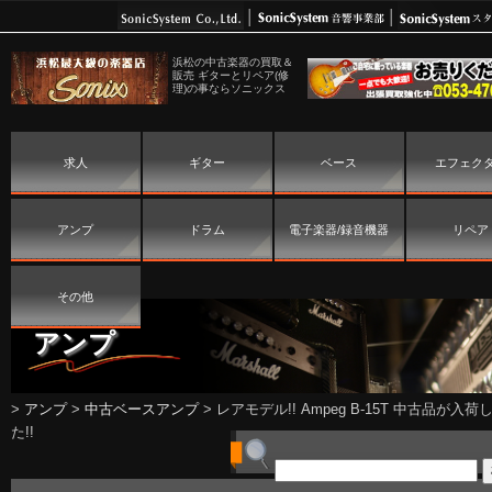
浜松の中古楽器の買取＆
販売 ギターとリペア(修
理)の事ならソニックス
求人
ギター
ベース
エフェク
アンプ
ドラム
電子楽器/録音機器
リペア
その他
アンプ
>
アンプ
>
中古ベースアンプ
>
レアモデル!! Ampeg B-15T 中古品が入荷
た!!