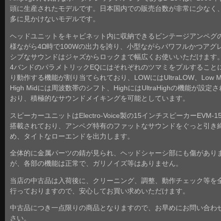
頭に生産されたモデルです。日本国内での販売台数が非常に少なく
多に見かけないモデルです。
ヘッドユニットをキャビネット内に収納できるビンテージアンペグ
様ながら4Ω時で100Wの出力を誇り、小型ながらパワフルかつアグ
シブなサウンドはジャズからロックまで幅広くお使いいただけます
4バンドのパラメトリックEQにはそれぞれのツマミをプルすること
り動作する機能が割り当てられており、LOWにはUltraLOW、Low M
High Midには周波数帯のシフト、HighにはUltraHighの機能が設定
おり、積極的なサウンドメイキングを可能としています。
スピーカーユニットはElectro-Voice製の15インチスピーカーEVM-1
搭載されており、アンペグ特有のファットなサウンドをぐっと引き
め、タイトなローエンドを出力します。
全体的に金属パーツの錆が見られ、ヘッドシャーシ部にも傷があり
が、各部の機能は正常で、ガリノイズ等はありません。
当店の中古品は入荷後に、クリーニング、調整、動作チェック等を
行っておりますので、安心してお買い求めいただけます。
中古品につき一点限りの商品となりますので、お早めにお問い合わ
さい。