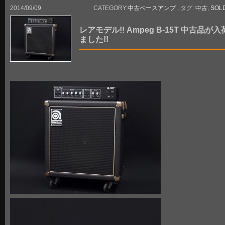
2014/09/09
CATEGORY:
中古ベースアンプ
, タグ:
中古
,
SOL
レアモデル!! Ampeg B-15T 中古品が
ました!!