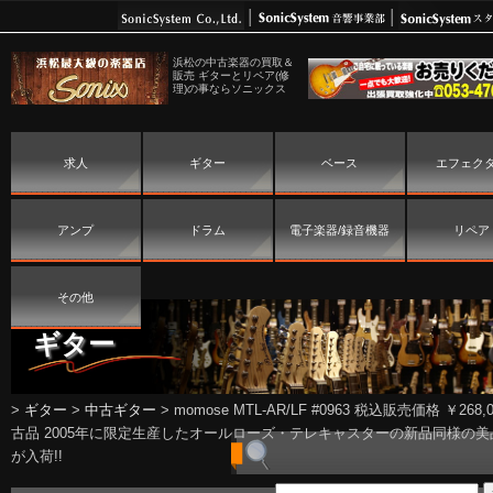
浜松の中古楽器の買取＆
販売 ギターとリペア(修
理)の事ならソニックス
求人
ギター
ベース
エフェク
アンプ
ドラム
電子楽器/録音機器
リペア
その他
ギター
>
ギター
>
中古ギター
>
momose MTL-AR/LF #0963 税込販売価格 ￥268,0
古品 2005年に限定生産したオールローズ・テレキャスターの新品同様の美
が入荷!!