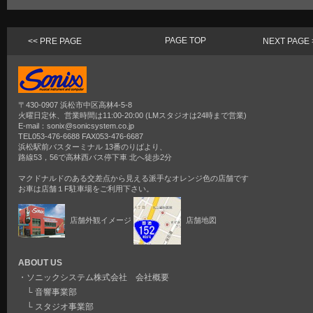
PAGE TOP
<< PRE PAGE
NEXT PAGE 
〒430-0907 浜松市中区高林4-5-8
火曜日定休、営業時間は11:00-20:00 (LMスタジオは24時まで営業)
E-mail：sonix@sonicsystem.co.jp
TEL053-476-6688 FAX053-476-6687
浜松駅前バスターミナル 13番のりばより、
路線53，56で高林西バス停下車 北へ徒歩2分
マクドナルドのある交差点から見える派手なオレンジ色の店舗です
お車は店舗１F駐車場をご利用下さい。
店舗外観イメージ
店舗地図
ABOUT US
・
ソニックシステム株式会社 会社概要
└
音響事業部
└
スタジオ事業部