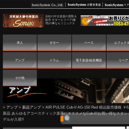
浜松の中古楽器の買取＆
販売 ギターとリペア(修
理)の事ならソニックス
求人
ギター
ベース
エフェク
アンプ
ドラム
電子楽器/録音機器
リペア
その他
アンプ
>
アンプ
>
新品アンプ
>
AIR PULSE Cub-II AG-150 Red 税込販売価格 ￥62
新品 あらゆるアコースティック楽器にオススメなCub-II!お買い得なスタン
デルが入荷!!