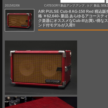
2015/02/06
CATEGORY:
新品アンプ
,
アンプ
, タグ:
新品
,
SOL
AIR PULSE Cub-II AG-150 Red 税込
格 ￥62,640- 新品 あらゆるアコーステ
ク楽器にオススメなCub-II!お買い得な
ンド付モデルが入荷!!