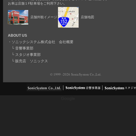
お車は店舗１F駐車場をご利用下さい。
店舗外観イメージ
店舗地図
ABOUT US
・
ソニックシステム株式会社 会社概要
└
音響事業部
└
スタジオ事業部
└
販売店 ソニックス
© 1999 -2026 SonicSystem Co.,Ltd.
Google