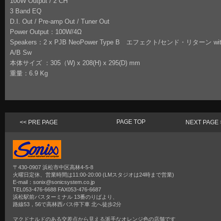
100W Output / 2 CH
3 Band EQ
D.I. Out / Pre-amp Out / Tuner Out
Power Output：100W/4Ω
Speakers：2 x PJB NeoPower Type B エフェクト/センド・リターン wit
A/B Sw
本体サイズ ：305（W) x 208(H) x 295(D) mm
重量：6.9 Kg
PAGE TOP
<< PRE PAGE
NEXT PAGE 
〒430-0907 浜松市中区高林4-5-8
火曜日定休、営業時間は11:00-20:00 (LMスタジオは24時まで営業)
E-mail：sonix@sonicsystem.co.jp
TEL053-476-6688 FAX053-476-6687
浜松駅前バスターミナル 13番のりばより、
路線53，56で高林西バス停下車 北へ徒歩2分
マクドナルドのある交差点から見える派手なオレンジ色の店舗です