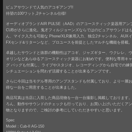
ピュアサウンドで人気のアコギアンプ!!
待望の100ワット,2チャンネル仕様!
オーディオブランドAIR PULSE（AAD）のアコースティック楽器用アン
CUBがさらに進化。鬼才フィルジョーンズならではのピュアサウンドは
ん、マイク入力も可能な Phone/XLR兼用入力、独立2チャンネル、AUX
FXセンド&リターンなど、プロユースを前提としたマルチな機能を搭載
卓越したサウンドと抜群の機動性はアコギ、ジャズギター、ウクレレ、
オリンなどあらゆるアコースティック楽器にお勧めです。便利な専用キ
グ バッグも付属し、ライブやスタジオ、レコーディングから自宅での練
シチュエーションを問わず活躍することが出来るアンプです。
さらに今回は当モデル専用のアンプスタンドも付属しており、より一層
得な一台をご用意することが出来ました。
商品写真は当店に入荷した商品現物を一台一台撮影し掲載しております
ろん、動作やサウンドのチェックも行っており、お買い上げいただくア
物となりますので、ご検討の参考にしていただきやすいと思います。
Spec
Model：Cub-II AG-150