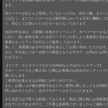
ーディング等活躍の場所を問わず、プレイヤーの可能性を無限大に
ます。
前オーナーがほとんど使用していなかったのか、目立つ傷、ダメー
どはなく、またコントロールなど動作面においても正常に機能して
り、安心してお使いいただける一台となっております。
当店の中古品は、入荷後に全体のクリーニング、オーバーホールを
に行い、高い技術を持った当店リペアマンの手により各楽器に合わ
最適なセットアップを行なって販売 しております。
美しく、清潔感のある中古楽器を安心してお買い求めいただけます
また、中古品につき一点限りの商品となりますので、お早めにお問
わせ下さい。
【リペア・カスタマイズも行うSONIXならではのバックアップ】
ギター・ベースをご購入頂いた際はお客様のお好みのセッティング
整いたします。
ご希望のお客さまはお気軽にお申し付け下さい。
また、お買い上げ後の調整方法などのご質問に関しましてもお気軽
問い合わせください。全力でサポートさせていただきます。
また当店では下取りも歓迎しております。商品ご購入時には高額査
させていただきますので、ご不要な楽器等ございましたらご連絡く