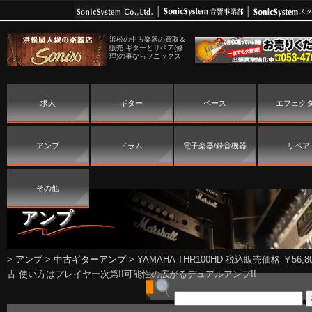
浜松の中古楽器の買取＆
販売 ギターとリペア(修
理)の事ならソニックス
求人
ギター
ベース
エフェク
アンプ
ドラム
電子楽器/録音機器
リペア
その他
アンプ
>
アンプ
>
中古ギターアンプ
>
YAMAHA THR100HD 税込販売価格 ￥56,80
古 使い方はプレイヤー次第!!可能性の広がるデュアルアンプ!!