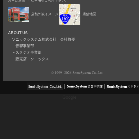
お車は店舗１F駐車場をご利用下さい。
店舗外観イメージ
店舗地図
ABOUT US
・
ソニックシステム株式会社 会社概要
└
音響事業部
└
スタジオ事業部
└
販売店 ソニックス
© 1999 -2026 SonicSystem Co.,Ltd.
Google