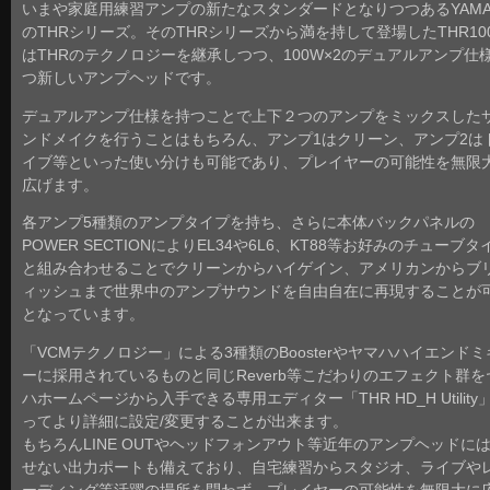
いまや家庭用練習アンプの新たなスタンダードとなりつつあるYAMA
のTHRシリーズ。そのTHRシリーズから満を持して登場したTHR10
はTHRのテクノロジーを継承しつつ、100W×2のデュアルアンプ仕
つ新しいアンプヘッドです。
デュアルアンプ仕様を持つことで上下２つのアンプをミックスした
ンドメイクを行うことはもちろん、アンプ1はクリーン、アンプ2は
イブ等といった使い分けも可能であり、プレイヤーの可能性を無限
広げます。
各アンプ5種類のアンプタイプを持ち、さらに本体バックパネルの
POWER SECTIONによりEL34や6L6、KT88等お好みのチューブタ
と組み合わせることでクリーンからハイゲイン、アメリカンからブ
ィッシュまで世界中のアンプサウンドを自由自在に再現することが
となっています。
「VCMテクノロジー」による3種類のBoosterやヤマハハイエンドミ
ーに採用されているものと同じReverb等こだわりのエフェクト群を
ハホームページから入手できる専用エディター「THR HD_H Utility
ってより詳細に設定/変更することが出来ます。
もちろんLINE OUTやヘッドフォンアウト等近年のアンプヘッドに
せない出力ポートも備えており、自宅練習からスタジオ、ライブや