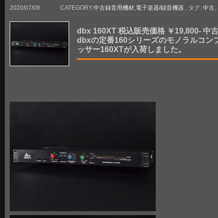
2020/07/09
CATEGORY:
中古録音用機材
,
電子楽器/録音機器
, タグ:
中古
,
dbx 160XT 税込販売価格 ￥19,800- 中
dbxの定番160シリーズのモノラルコン
ッサー160XTが入荷しました。