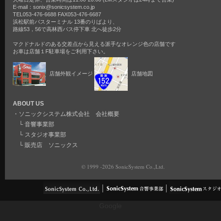
E-mail：sonix@sonicsystem.co.jp
TEL053-476-6688 FAX053-476-6687
浜松駅前バスターミナル 13番のりばより、
路線53，56で高林西バス停下車 北へ徒歩2分
マクドナルドのある交差点から見える派手なオレンジ色の店舗です
お車は店舗１F駐車場をご利用下さい。
店舗外観イメージ
店舗地図
ABOUT US
・
ソニックシステム株式会社 会社概要
└
音響事業部
└
スタジオ事業部
└
販売店 ソニックス
© 1999 -2026 SonicSystem Co.,Ltd.
Google