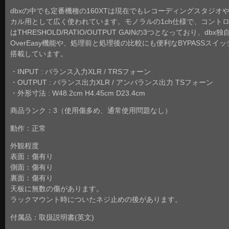
dbxの中でも定番機種の160XTは現在でもレコーディングスタジオ
カル用として広く使われています。モノラルの1ch仕様で、コント
はTHRESHOLD/RATIO/OUTPUT GAINの3つとなっており、dbx独
OverEasy機能や、処理前と処理後の比較にも便利なBYPASSスイッ
搭載しています。
・INPUT : バランス入力XLR / TRSフォーン
・OUTPUT : バランス出力XLR / アンバランス出力 TSフォーン
・外形寸法 : W48.2cm H4.45cm D23.4cm
商品ランク：3（使用傷多め、通常使用問題なし）
動作：正常
外観程度
表面：傷有り
側面：傷有り
裏面：傷有り
天板に無数の傷があります。
ラックマウント時についたネジ止めの後があります。
付属品：取扱説明書(英文)