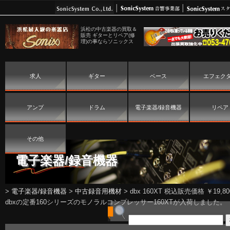
浜松の中古楽器の買取＆
販売 ギターとリペア(修
理)の事ならソニックス
求人
ギター
ベース
エフェク
アンプ
ドラム
電子楽器/録音機器
リペア
その他
電子楽器/録音機器
>
電子楽器/録音機器
>
中古録音用機材
>
dbx 160XT 税込販売価格 ￥19,80
dbxの定番160シリーズのモノラルコンプレッサー160XTが入荷しました。