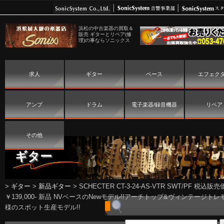
浜松の中古楽器の買取＆
販売 ギターとリペア(修
理)の事ならソニックス
求人
ギター
ベース
エフェク
アンプ
ドラム
電子楽器/録音機器
リペア
その他
ギター
>
ギター
>
新品ギター
>
SCHECTER CT-3-24-AS-VTR SWT/PF 税込販
￥139,000- 新品 NVベースのNewモデル!!アーチトップ&ヴィンテージトレ
様のスポット生産モデル!!