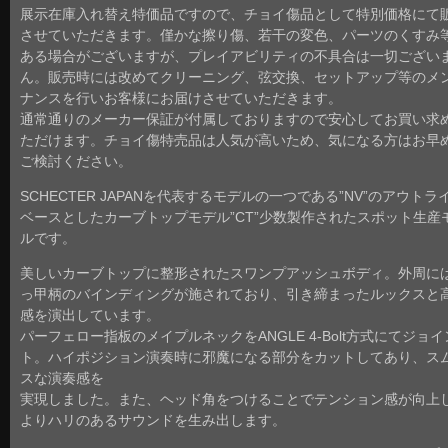
展示在庫入れ替え特価品ですので、チョイ傷品として特別価格にて
させていただきます。僅かな擦り傷、若干の変色、パーツのくすみ
ある場合がございますが、プレイアビリティの不具合は一切ござい
ん。販売時には改めてクリーニング、弦交換、セットアップ等のメ
ナンスを行いお客様にお届けさせていただきます。
通常通りのメーカー保証が付属しておりますので安心してお買い求
ただけます。チョイ傷特売品は人気が高いため、気になる方はお早
ご検討ください。
SCHECTER JAPANを代表するモデルの一つである”NV”のアウトラ
ベースとしたカーブトップモデル”CT”少数製作されたスポット生産
ルです。
美しいカーブトップに整形されたスワンプアッシュボディ。外周に
っ甲柄のバインディングが施されており、引き締まったルックスと
感を演出しています。
パーフェロー指板のメイプルネックをANGLE 4-Bolt方式にてジョイ
ト。ハイポジション演奏時に邪魔になる部分をカットしてあり、ス
スな演奏感を
実現しました。また、ヘッド角をつけることでテンション感が向上
よりハリのあるサウンドを生み出します。