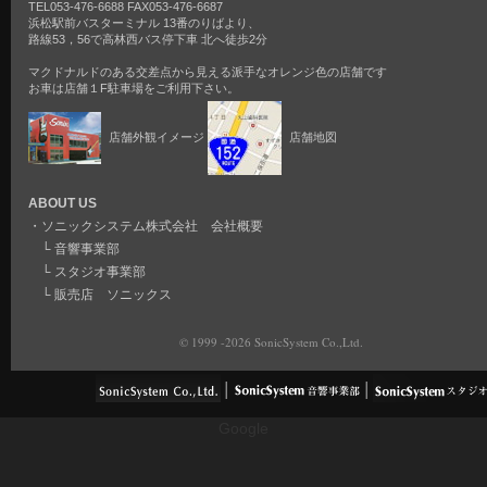
TEL053-476-6688 FAX053-476-6687
浜松駅前バスターミナル 13番のりばより、
路線53，56で高林西バス停下車 北へ徒歩2分
マクドナルドのある交差点から見える派手なオレンジ色の店舗です
お車は店舗１F駐車場をご利用下さい。
店舗外観イメージ
店舗地図
ABOUT US
・
ソニックシステム株式会社 会社概要
└
音響事業部
└
スタジオ事業部
└
販売店 ソニックス
© 1999 -2026 SonicSystem Co.,Ltd.
Google