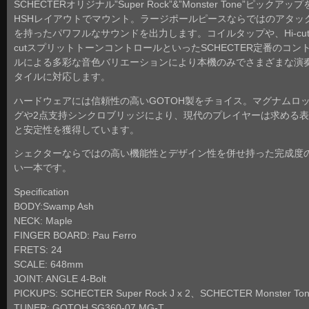
SCHECTERオリジナル”Super Rock”&”Monster Tone”ピックアップ
HSHレイアウトでマウント。ラージポールピースならではのアタッ
を持ったパワフルなサウンドを出力します。コイルタップや、Hi-cut/
cutスプリットトーンコントロールといったSCHECTER定番のコン
ルによる多彩な音色バリエーションにより本機のみでさまざまな演
タイルに対応します。
ハードウェアには信頼性の高いGOTOH製をチョイス。マグナムロ
グや2点支持シンクロブリッジにより、現代のプレイヤーは求める
と安定性を獲得しています。
シェクターならではの高い機能性とデザイン性を併せ持った完成度
い一本です。
Specification
BODY:Swamp Ash
NECK: Maple
FINGER BOARD: Pau Ferro
FRETS: 24
SCALE: 648mm
JOINT: ANGLE 4-Bolt
PICKUPS: SCHECTER Super Rock J x 2、SCHECTER Monster Ton
TUNER: GOTOH SG360-07 MG-T