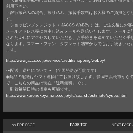
・代金引換手数料は当社負担としております。お得な代金引換を是
利用下さい。
・銀行振込みの場合、振り込み、振替手数料はお客様のご負担とな
す。
・ショッピングクレジット（ JACCS WeBBy ）は、ご注文後にお
メールアドレス宛にお申し込みメールを送信いたします。メールに
されたURLにアクセスしていただき、お手続きを進めていただく手
なります。スマートフォン、タブレット端末からでもお手続きいた
ます。
http://www.jaccs.co.jp/service/credit/shopping/webby/
〜配送、送料について〜 (全国発送が可能です)
◆商品の配送はヤマト運輸にてお届け致します。静岡県浜松市から
で、こちらの商品は現在『送料無料』です。
・到着希望日時の指定も可能です。
http://www.kuronekoyamato.co.jp/ytc/search/estimate/cyubu.html
PAGE TOP
<< PRE PAGE
NEXT PAGE 