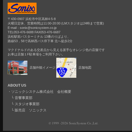
〒430-0907 浜松市中区高林4-5-8
火曜日定休、営業時間は11:00-20:00 (LMスタジオは24時まで営業)
E-mail：sonix@sonicsystem.co.jp
TEL053-476-6688 FAX053-476-6687
浜松駅前バスターミナル 13番のりばより、
路線53，56で高林西バス停下車 北へ徒歩2分
マクドナルドのある交差点から見える派手なオレンジ色の店舗です
お車は店舗１F駐車場をご利用下さい。
店舗外観イメージ
店舗地図
ABOUT US
・
ソニックシステム株式会社 会社概要
└
音響事業部
└
スタジオ事業部
└
販売店 ソニックス
© 1999 -2026 SonicSystem Co.,Ltd.