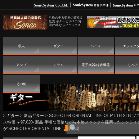
浜松の中古楽器の買取＆
販売 ギターとリペア(修
理)の事ならソニックス
求人
ギター
ベース
エフェク
アンプ
ドラム
電子楽器/録音機器
リペア
その他
ギター
>
ギター
>
新品ギター
>
SCHECTER ORIENTAL LINE OL-PT-TH STB 
ス特価 ￥97,020- 新品 手頃な価格ながら本格スペックを採用したシンライ
が”SCHECTER ORIENTAL LINE”より登場！