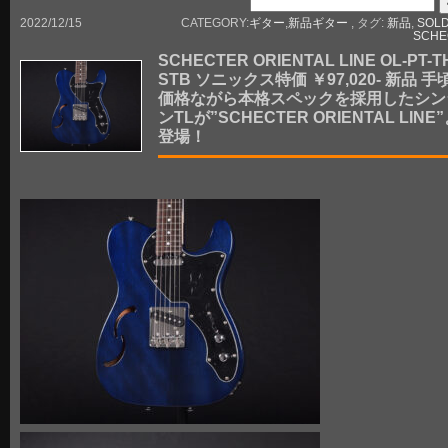
2022/12/15
CATEGORY:
ギター
,
新品ギター
, タグ:
新品
,
SOLD
SCHE
SCHECTER ORIENTAL LINE OL-PT-T
STB ソニックス特価 ￥97,020- 新品 手
価格ながら本格スペックを採用したシン
ンTLが”SCHECTER ORIENTAL LINE
登場！