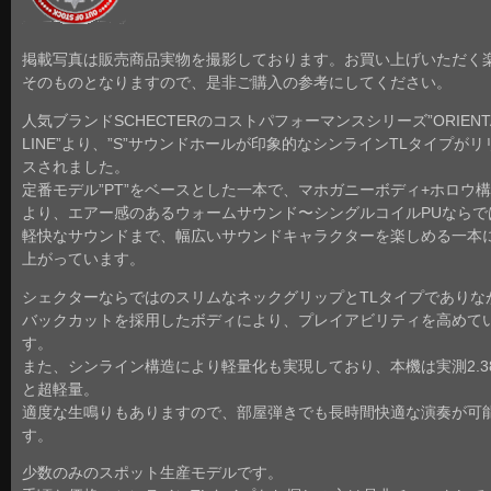
掲載写真は販売商品実物を撮影しております。お買い上げいただく
そのものとなりますので、是非ご購入の参考にしてください。
人気ブランドSCHECTERのコストパフォーマンスシリーズ”ORIENT
LINE”より、”S”サウンドホールが印象的なシンラインTLタイプがリ
スされました。
定番モデル”PT”をベースとした一本で、マホガニーボディ+ホロウ
より、エアー感のあるウォームサウンド〜シングルコイルPUならで
軽快なサウンドまで、幅広いサウンドキャラクターを楽しめる一本
上がっています。
シェクターならではのスリムなネックグリップとTLタイプでありな
バックカットを採用したボディにより、プレイアビリティを高めて
す。
また、シンライン構造により軽量化も実現しており、本機は実測2.38
と超軽量。
適度な生鳴りもありますので、部屋弾きでも長時間快適な演奏が可
す。
少数のみのスポット生産モデルです。