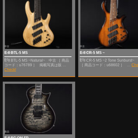
中古
中古
E-II BTL-5 MS
E-II CR-5 MS ~
SOLD OUT
SOLD OUT
E-II
E-II
E-II BTL-5 MS ~Natural~ 中古 ［ 商品
E-II CR-5 MS ~2 Tone Sunburst
コード：u76789 ］ 掲載写真は販 …
［ 商品コード：u68602 ］ …
Che
Check!
新品
E-II EC QM FR