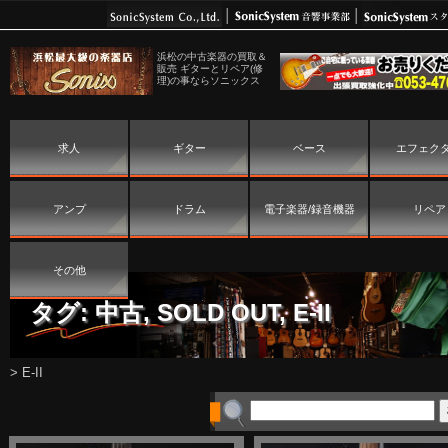
浜松の中古楽器の買取＆
販売 ギターとリペア(修
理)の事ならソニックス
求人
ギター
ベース
エフェク
アンプ
ドラム
電子楽器/録音機器
リペア
その他
タグ:
中古
,
SOLD OUT
,
E-II
>
E-II