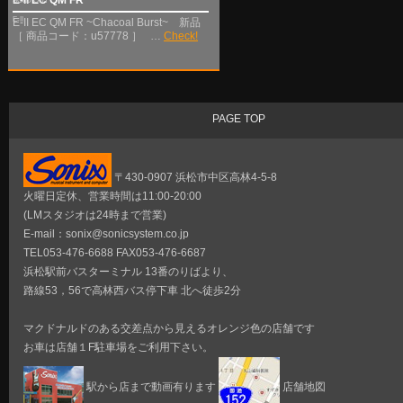
SOLD OUT
E-II
E-II EC QM FR ~Chacoal Burst~ 新品
［ 商品コード：u57778 ］ …
Check!
PAGE TOP
〒430-0907 浜松市中区高林4-5-8
火曜日定休、営業時間は11:00-20:00
(LMスタジオは24時まで営業)
E-mail：sonix@sonicsystem.co.jp
TEL053-476-6688 FAX053-476-6687
浜松駅前バスターミナル 13番のりばより、
路線53，56で高林西バス停下車 北へ徒歩2分
マクドナルドのある交差点から見えるオレンジ色の店舗です
お車は店舗１F駐車場をご利用下さい。
駅から店まで動画有ります
店舗地図