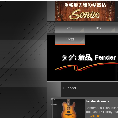
求人
ギター
その他
タグ:
新品
,
Fender
>
Fender
新品
Fender Acousta
Fender
Fender Acoustasonic 
Telecaster ~Honey 
…
Check!