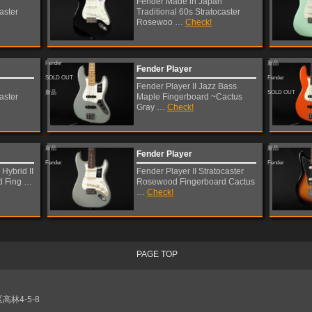
Fender Made in Japan
aster
Traditional 60s Stratocaster
Rosewoo …
Check!
Fender
新品
Fender Player
SOLD OUT
Fender
Fender Player II Jazz Bass
新品
SOLD OUT
aster
Maple Fingerboard ~Cactus
Gray …
Check!
新品
新品
Fender Player
Fender
Fender
Hybrid II
Fender Player II Stratocaster
d Fing …
Rosewood Fingerboard Cactus
…
Check!
PAGE TOP
高林4-5-8