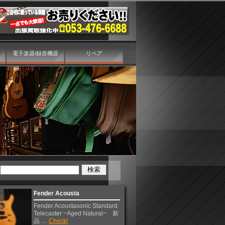
電子楽器/録音機器
リペア
Fender Acousta
Fender Acoustasonic Standard
Telecaster ~Aged Natural~ 新
品 …
Check!