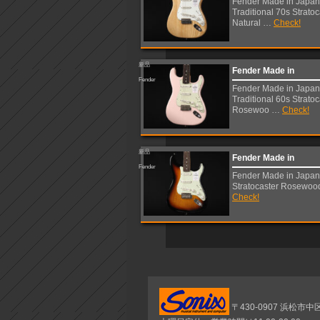
Fender Made in Japan
Traditional 70s Stratoc
Natural …
Check!
新品
Fender Made in
Fender
Fender Made in Japan
Traditional 60s Stratoc
Rosewoo …
Check!
新品
Fender Made in
Fender
Fender Made in Japan 
Stratocaster Rosewoo
Check!
〒430-0907 浜松市中区