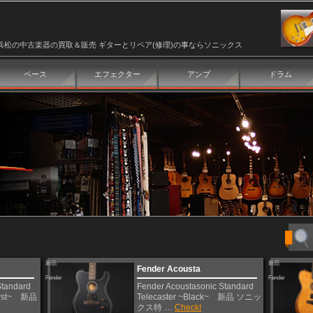
浜松の中古楽器の買取＆販売 ギターとリペア(修理)の事ならソニックス
ベース
エフェクター
アンプ
ドラム
新品
新品
Fender Acousta
Fender
Fender
Standard
Fender Acoustasonic Standard
Burst~ 新品
Telecaster ~Black~ 新品 ソニッ
クス特 …
Check!