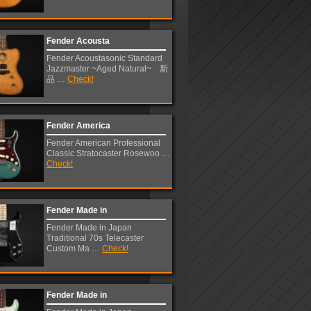
Fender Acousta
Fender Acoustasonic Standard
Jazzmaster ~Aged Natural~ 新
品 …
Check!
Fender America
Fender American Professional
Classic Stratocaster Rosewoo …
Check!
Fender Made in
Fender Made in Japan
Traditional 70s Telecaster
Custom Ma …
Check!
Fender Made in