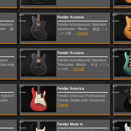
新品
新品
Fender Acousta
Fender
Fender
Standard
Fender Acoustasonic Standard
Burst~ 新
Jazzmaster ~Black~ 新品 ソニ
ックス特 …
Check!
中古
新品
Fender Acousta
Fender
Fender
Japan
Fender Acoustasonic Standard
tratocaste
Telecaster ~Black~ 中古 ソニッ
クス特 …
Check!
新品
新品
Fender America
Fender
Fender
Hybrid II
Fender American Professional
master …
Classic Stratocaster Rosewoo …
Check!
新品
新品
Fender Made in
Fender
Fender