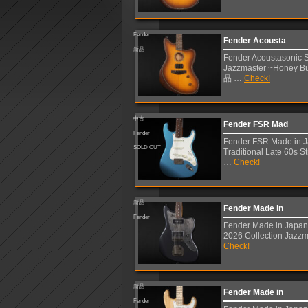
Fender
Fender Acousta
新品
Fender Acoustasonic 
Jazzmaster ~Honey 
品 …
Check!
中古
Fender FSR Mad
Fender
Fender FSR Made in 
SOLD OUT
Traditional Late 60s S
…
Check!
新品
Fender Made in
Fender
Fender Made in Japan 
2026 Collection Jazz
Check!
新品
Fender Made in
Fender