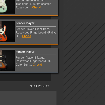
Fender Made in Japan
Traditional 60s Stratocaster
Rosewoo …
Check!
Fender Player
Fender Player II Jazz Bass
Rosewood Fingerboard ~Rallye
O …
Check!
Fender Player
Fender Player II Jaguar
Rosewood Fingerboard ~3-
Color Sun …
Check!
NEXT PAGE >>