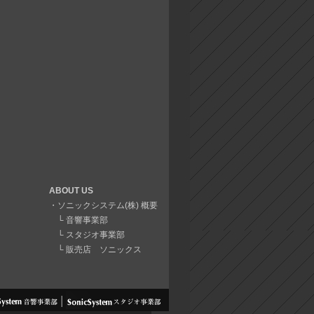
ABOUT US
・
ソニックシステム(株) 概要
└
音響事業部
└
スタジオ事業部
└
販売店 ソニックス