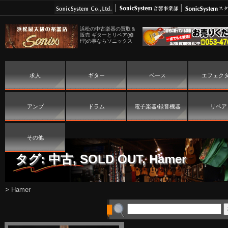
浜松の中古楽器の買取＆
販売 ギターとリペア(修
理)の事ならソニックス
求人
ギター
ベース
エフェク
アンプ
ドラム
電子楽器/録音機器
リペア
その他
タグ:
中古
,
SOLD OUT
,
Hamer
>
Hamer