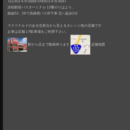
TEL053-476-6688 FAX053-476-6687
浜松駅前バスターミナル 13番のりばより、
路線53，56で高林西バス停下車 北へ徒歩2分
マクドナルドのある交差点から見えるオレンジ色の店舗です
お車は店舗１F駐車場をご利用下さい。
駅から店まで動画有ります
店舗地図