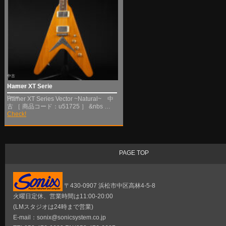
中古
Hamer XT Serie
SOLD OUT
Hamer
Hamer XT Series Vector ~Natural~ 中
古 ［ 商品コード：u51725 ］ &nbs …
Check!
PAGE TOP
〒430-0907 浜松市中区高林4-5-8
火曜日定休、営業時間は11:00-20:00
(LMスタジオは24時まで営業)
E-mail：sonix@sonicsystem.co.jp