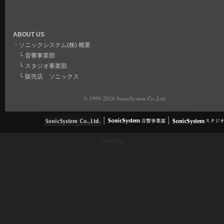
ABOUT US
・
ソニックシステム(株) 概要
└
音響事業部
└
スタジオ事業部
└
販売店 ソニックス
© 1999-2026 SonicSystem Co.,Ltd.
Google