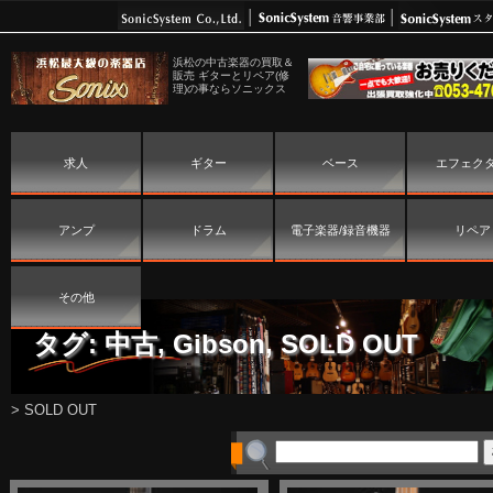
浜松の中古楽器の買取＆
販売 ギターとリペア(修
理)の事ならソニックス
求人
ギター
ベース
エフェク
アンプ
ドラム
電子楽器/録音機器
リペア
その他
タグ:
中古
,
Gibson
,
SOLD OUT
>
SOLD OUT