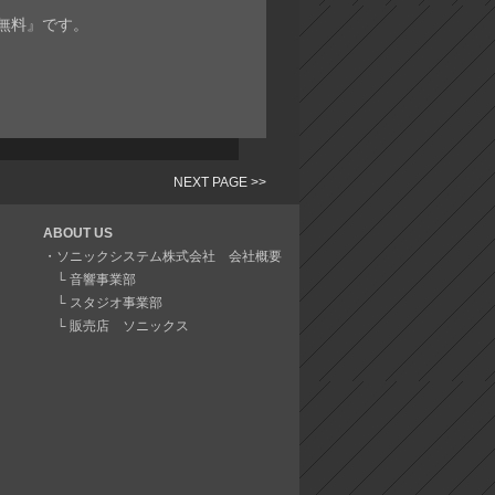
無料』です。
NEXT PAGE >>
ABOUT US
・
ソニックシステム株式会社 会社概要
└
音響事業部
└
スタジオ事業部
└
販売店 ソニックス