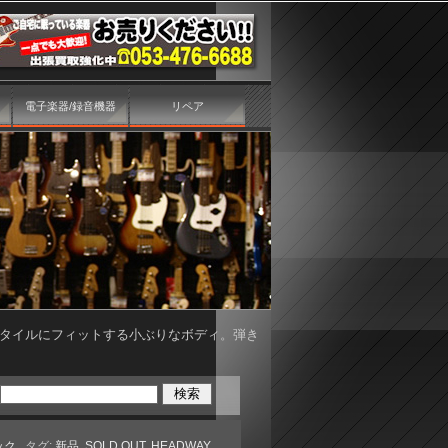
電子楽器/録音機器
リペア
新品 フィンガースタイルにフィットする小ぶりなボディ。弾き
ック
, タグ:
新品
,
SOLD OUT
,
HEADWAY