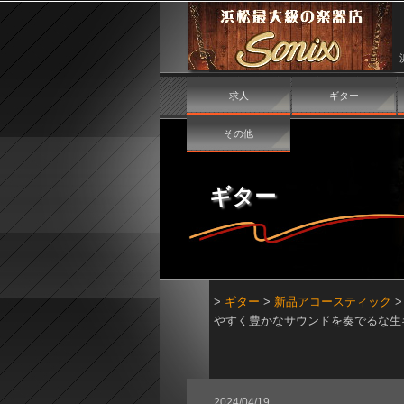
求人
ギター
その他
ギター
>
ギター
>
新品アコースティック
やすく豊かなサウンドを奏でるな生
2024/04/19