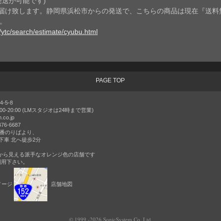
発送が可能です)
届け致します。静岡県浜松市からの発送で、こちらの商品は現在『送料
。
/ytc/search/estimate/cyubu.html
PAGE TOP
-5-8
-20:00 (LMスタジオは24時まで営業)
.co.jp
476-6687
3番のりばより、
下車 北へ徒歩2分
から見える派手なオレンジ色の店舗です
利用下さい。
メージ
店舗地図
© 1999 -2026 SonicSystem Co.,Ltd.