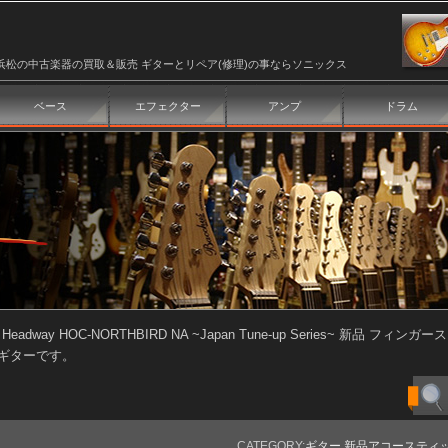
浜松の中古楽器の買取＆販売 ギターとリペア(修理)の事ならソニックス
ベース
エフェクター
アンプ
ドラム
>
Headway HOC-NORTHBIRD NA ~Japan Tune-up Series~ 
ギターです。
CATEGORY:
ギター
,
新品アコースティ