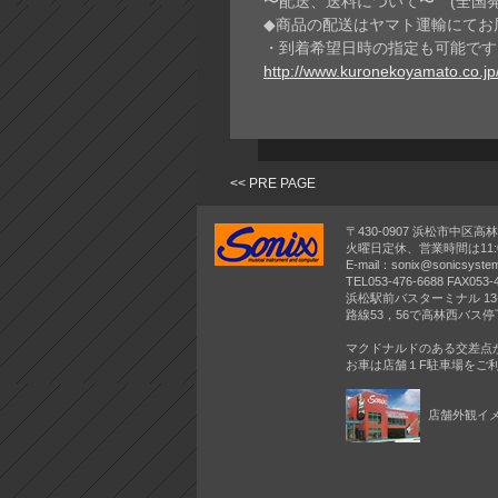
〜配送、送料について〜 (全国
◆商品の配送はヤマト運輸にてお
・到着希望日時の指定も可能です
http://www.kuronekoyamato.co.jp
<< PRE PAGE
〒430-0907 浜松市中区高林4
火曜日定休、営業時間は11:00
E-mail：sonix@sonicsystem
TEL053-476-6688 FAX053-
浜松駅前バスターミナル 1
路線53，56で高林西バス停
マクドナルドのある交差点
お車は店舗１F駐車場をご
店舗外観イ