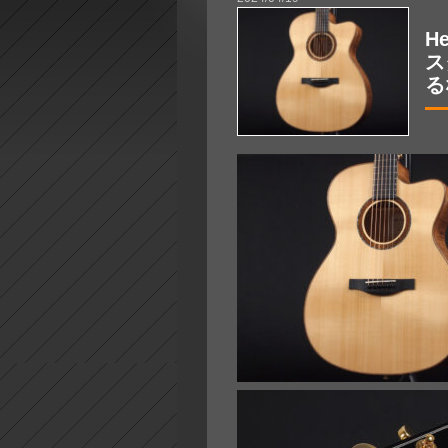
H
ス
る