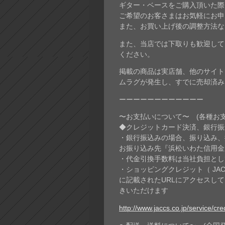
ギター・ベースをご購入頂いた際
ご希望のお客さまはお気軽にお申
また、お買い上げ後の調整方法な
また、当店では下取りも歓迎して
ください。
掲載の商品は実店舗、他のサイト
ムラグが発生し、すでに売却済み
ーーーーーーーーーーーー
〜お支払いについて〜 (各種お
◆クレジットカード決済、銀行振込
・銀行振込みの場合、振り込み、
お振り込み先『浜松いわた信用金庫
・代金引換手数料は当社負担とし
・ショッピングクレジット（ JA
に記載されたURLにアクセスし
きいただけます
http://www.jaccs.co.jp/service/cr