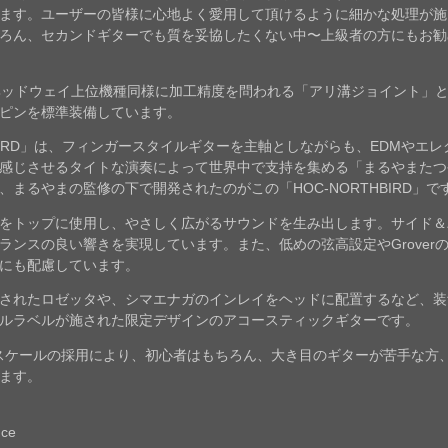
ます。ユーザーの皆様に心地よく愛用して頂けるように細かな処理が施
ろん、セカンドギターでも質を妥協したくない中〜上級者の方にもお勧
ヘッドウェイ上位機種同様に加工精度を問われる「アリ溝ジョイント」
ピンを標準装備しています。
HBIRD」は、フィンガースタイルギターを主軸としながらも、EDMやエ
感じさせるタイトな演奏によって世界中で支持を集める「まるやまたつ
まるやまの監修の下で開発されたのがこの「HOC-NORTHBIRD」で
をトップに使用し、やさしく広がるサウンドを生み出します。サイド＆
ンスの良い響きを実現しています。また、低めの弦高設定やGroverの
にも配慮しています。
されたロゼッタや、シマエナガのインレイをヘッドに配置するなど、装
ルラベルが施された限定デザインのアコースティックギターです。
mスケールの採用により、初心者はもちろん、大き目のギターが苦手な方
ます。
uce