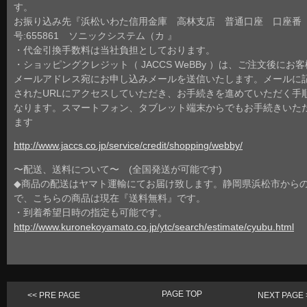
す。
お振り込み先『浜松いわた信用金庫 高林支店 普通口座 口座番
号:655861 ソニックシステム（カ 』
・代金引換手数料は当社負担としております。
・ショッピングクレジット（ JACCS WeBBy ）は、ご注文後にお
メールアドレス宛にお申し込みメールを送信いたします。メールに
されたURLにアクセスしていただき、お手続きを進めていただく手
なります。スマートフォン、タブレット端末からでもお手続きいた
ます
http://www.jaccs.co.jp/service/credit/shopping/webby/
〜配送、送料について〜 (全国発送が可能です)
◆商品の配送はヤマト運輸にてお届け致します。静岡県浜松市から
で、こちらの商品は現在『送料無料』です。
・到着希望日時の指定も可能です。
http://www.kuronekoyamato.co.jp/ytc/search/estimate/cyubu.html
PAGE TOP
<< PRE PAGE
NEXT PAGE 