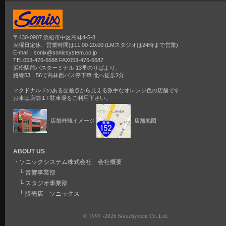
〒430-0907 浜松市中区高林4-5-8
火曜日定休、営業時間は11:00-20:00 (LMスタジオは24時まで営業)
E-mail：sonix@sonicsystem.co.jp
TEL053-476-6688 FAX053-476-6687
浜松駅前バスターミナル 13番のりばより、
路線53，56で高林西バス停下車 北へ徒歩2分
マクドナルドのある交差点から見える派手なオレンジ色の店舗です
お車は店舗１F駐車場をご利用下さい。
店舗外観イメージ
店舗地図
ABOUT US
・
ソニックシステム株式会社 会社概要
└
音響事業部
└
スタジオ事業部
└
販売店 ソニックス
© 1999 -2026 SonicSystem Co.,Ltd.