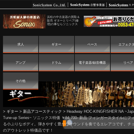
浜松の中古楽器の買取＆
販売 ギターとリペア(修
理)の事ならソニックス
求人
ギター
ベース
エフェク
アンプ
ドラム
電子楽器/録音機器
リペア
その他
ギター
>
ギター
>
新品アコースティック
>
Headway HOC-KINGFISHER NA ~Jap
Tune-up Series~ ソニックス特価 ￥84,700- 新品 フィンガースタイルに
る小ぶりなボディ。弾きやすく豊かなサウンドを奏でるエレアコです。チ
のアウトレット特価品です！