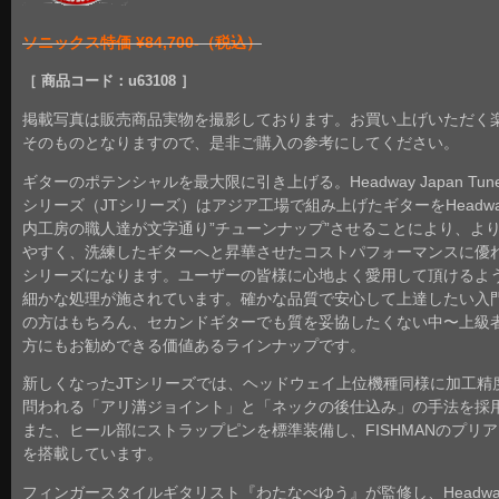
ソニックス特価 ¥84,700-（税込）
［ 商品コード：u63108 ］
掲載写真は販売商品実物を撮影しております。お買い上げいただく
そのものとなりますので、是非ご購入の参考にしてください。
ギターのポテンシャルを最大限に引き上げる。Headway Japan Tune
シリーズ（JTシリーズ）はアジア工場で組み上げたギターをHeadwa
内工房の職人達が文字通り”チューンナップ”させることにより、よ
やすく、洗練したギターへと昇華させたコストパフォーマンスに優
シリーズになります。ユーザーの皆様に心地よく愛用して頂けるよ
細かな処理が施されています。確かな品質で安心して上達したい入
の方はもちろん、セカンドギターでも質を妥協したくない中〜上級
方にもお勧めできる価値あるラインナップです。
新しくなったJTシリーズでは、ヘッドウェイ上位機種同様に加工精
問われる「アリ溝ジョイント」と「ネックの後仕込み」の手法を採
また、ヒール部にストラップピンを標準装備し、FISHMANのプリ
を搭載しています。
フィンガースタイルギタリスト『わたなべゆう』が監修し、Headway