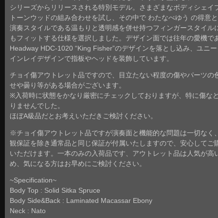
シリーズからリリースされる特別モデル。さまざまなボディシェイ
トーンウッドの組み合わせを試し、その中で わたなべゆう の得意
演奏スタイルである温もりと透明感を併せ持つフィンガースタイル
もフィットする仕様を選択しました。デザイン面では往年の愛機で
Headway HDC-1020 “King Fisher”のデザインを落とし込み、ユニ
インレイデザインで指板やヘッドを装飾しています。
チョイ傷アウトレット品ですので、目立たない程度の傷やパーツの
せや曇り等がある場合がございます。
※入荷時に状態をかなり厳密にチェックしておりますが、特に傷な
りませんでした。
ほぼA級品だとお考えいただきご検討ください。
※チョイ傷アウトレット品ですが演奏面と機能的な問題は一切なく
観保証を除き通常品と同じ保証が付属いたしますので、安心してご
いただけます。一本のみの入荷品です、アウトレット品は人気が高
め、気になる方はお早めにご検討ください。
~Specification~
Body Top : Solid Sitka Spruce
Body Side&Back : Laminated Macassar Ebony
Neck : Nato