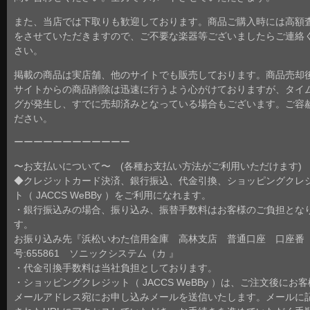
また、当店では下取りも歓迎しております。商品ご購入時には高額
をさせていただきますので、ご不要な楽器等ございましたらご連絡
さい。
掲載の商品は実店舗、他のサイトでも販売しております。商品売却
サイトからの商品削除は迅速に行うよう心がけておりますが、タイ
グが発生し、すでに売却済みとなっている場合もございます。ご容
ださい。
ーーーーーーーーーーーー
〜お支払いについて〜 (各種お支払い方法がご利用いただけます)
◆クレジットカード決済、銀行振込、代金引換、ショッピングクレ
ト（ JACCS WeBBy ）をご利用になれます。
・銀行振込みの場合、振り込み、振替手数料はお客様のご負担とな
す。
お振り込み先『浜松いわた信用金庫 高林支店 普通口座 口座番
号:655861 ソニックシステム（カ 』
・代金引換手数料は当社負担としております。
・ショッピングクレジット（ JACCS WeBBy ）は、ご注文後にお
メールアドレス宛にお申し込みメールを送信いたします。メールに