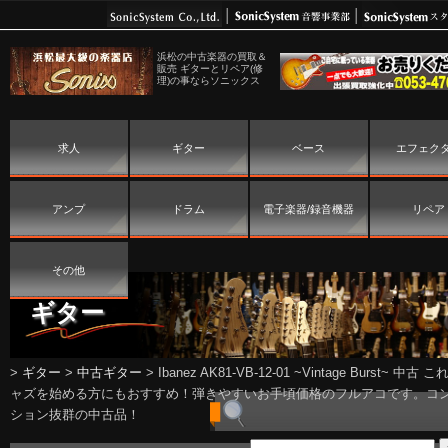
浜松の中古楽器の買取＆
販売 ギターとリペア(修
理)の事ならソニックス
求人
ギター
ベース
エフェク
アンプ
ドラム
電子楽器/録音機器
リペア
その他
ギター
>
ギター
>
中古ギター
>
Ibanez AK81-VB-12-01 ~Vintage Burst~ 中古
ャズを始める方にもおすすめ！弾きやすいお手頃価格のフルアコです。コ
ション抜群の中古品！