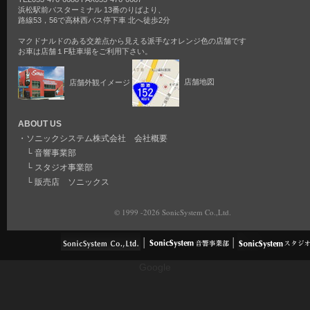
浜松駅前バスターミナル 13番のりばより、
路線53，56で高林西バス停下車 北へ徒歩2分
マクドナルドのある交差点から見える派手なオレンジ色の店舗です
お車は店舗１F駐車場をご利用下さい。
店舗外観イメージ
店舗地図
ABOUT US
・
ソニックシステム株式会社 会社概要
└
音響事業部
└
スタジオ事業部
└
販売店 ソニックス
© 1999 -2026 SonicSystem Co.,Ltd.
Google