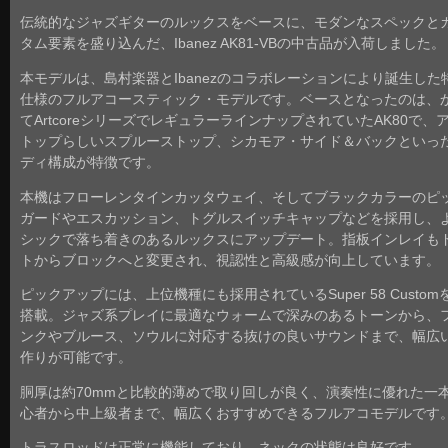
伝統的なジャズギターのルックスをベースに、モダンなスペックと
タム要素を盛り込んだ、Ibanez AK81-VBの中古品が入荷しました。
本モデルは、島村楽器とIbanezのコラボレーションにより誕生した
仕様のフルアコースティック・モデルです。ベースとなったのは、
てArtcoreシリーズでレギュラーラインナップされていたAK80で、
トップらしいスプルーストップ、シカモア・サイド＆バックといっ
ディ構成が特徴です。
本機はフローレンタインカッタウェイ、そしてブラックカラーのピ
ガードやエスカッション、トグルスイッチキャップなどを採用し、
シックで落ち着きのあるルックスにアップデート。指板インレイも
トからブロックへと変更され、視認性と高級感が向上しています。
ピックアップには、上位機種にも採用されているSuper 58 Custom
搭載。ジャズ系プレイに最適なウォームで深みのあるトーンから、
ンクやブルース、ソウルに対応する抜けの良いサウンドまで、幅広
作りが可能です。
胴厚は約70mmと比較的薄めで取り回しが良く、演奏性に優れた一
心者から中上級者まで、幅広くおすすめできるフルアコモデルです
トラスロッドは正常に機能しており、ネックの状態は良好です。