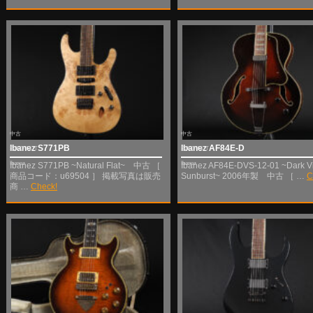
中古
中古
Ibanez S771PB
Ibanez AF84E-D
SOLD OUT
SOLD OUT
Ibanez
Ibanez
Ibanez S771PB ~Natural Flat~ 中古 ［
Ibanez AF84E-DVS-12-01 ~Dark Vi
商品コード：u69504 ］ 掲載写真は販売
Sunburst~ 2006年製 中古 ［ …
C
商 …
Check!