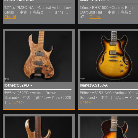
SOLD OUT
Ibanez
Ibanez
中古
Ibanez PM3C-NAL ~Natural Amber Low
Ibanez EHB1500 ~Cosmic Blue
Gloss~ 中古 ［ 商品コード：u771 …
Starburst Flat~ 中古 ［ 商品コ
Check!
u7 …
Check!
中古
中古
Ibanez Q52PB ~
Ibanez AS153-A
SOLD OUT
SOLD OUT
Ibanez
Ibanez
Ibanez Q52PB ~Antique Brown
Ibanez AS153-AYS ~Antique Yello
Stained~ 中古 ［ 商品コード：u76020
Sunburst~ 中古 ［ 商品コード：u
］ …
Check!
Check!