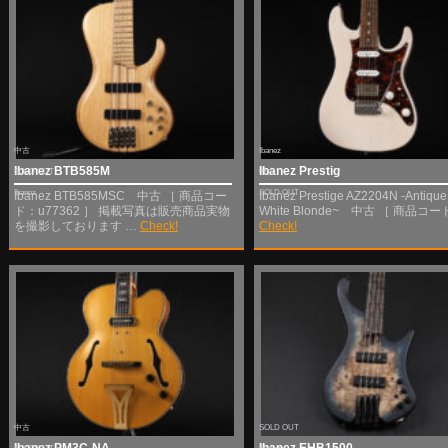
中古
Ibanez
Ibanez BTB585M
Ibanez Prestig
SOLD OUT
中古
Ibanez
SOLD OUT
Ibanez BTB585MSC 中古 ［ 商品コー
Ibanez Prestige AZ2204N -Antique
ド：u77362 ］ 掲載写真は販売商品実物
White Blonde~ 中古 ［ 商品コー
を撮影しております …
Check!
Check!
中古
SOLD OUT
Ibanez PM3C-NA
Ibanez EHB1500