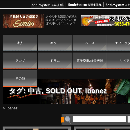
浜松の中古楽器の買取＆
販売 ギターとリペア(修
理)の事ならソニックス
求人
ギター
ベース
エフェク
アンプ
ドラム
電子楽器/録音機器
リペア
その他
タグ:
中古
,
SOLD OUT
,
Ibanez
>
Ibanez