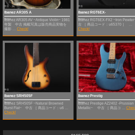
中古
中古
Ibanez AR305 A
Ibanez RGT6EX-
SOLD OUT
SOLD OUT
Ibanez
Ibanez
Ibanez AR305 AV ~Antique Violin~ 1981
Ibanez RGT6EX-FX2 ~Iron Pewt
年製 中古 掲載写真は販売商品実物を
古 ［ 商品コード：u65370 ］ …
撮影 …
Check!
Check!
中古
中古
Ibanez SRH505F
Ibanez Prestig
SOLD OUT
SOLD OUT
Ibanez
Ibanez
Ibanez SRH505F ~Natural Browned
Ibanez Prestige AZ2402 -Prussian
Burst Flat~ 中古 ［ 商品コード：u6 …
Metallic~ 中古 ［ 商品コ …
Chec
Check!