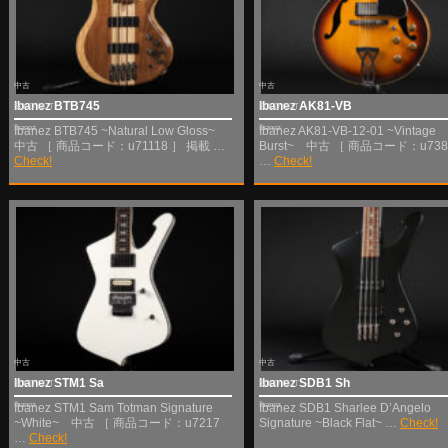
中古
中古
Ibanez BTB745
Ibanez AK81-VB
SOLD OUT
SOLD OUT
Ibanez
Ibanez
Ibanez BTB745 ~Natural Low Gloss~
Ibanez AK81-VB-12-01 ~Vintage
中古 ［ 商品コード：u71118 ］ 掲載 …
Burst~ 中古 ［ 商品コード：u738
Check!
…
Check!
中古
中古
Ibanez STM1 Sa
Ibanez SDB1 Sh
SOLD OUT
SOLD OUT
Ibanez
Ibanez
Ibanez STM1 Sam Totman Signature
Ibanez SDB1 Sharlee D’Angelo
~White~ 中古 ［ 商品コード：u7217
Signature ~Black Flat~ …
Check!
…
Check!