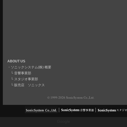
ABOUT US
・
ソニックシステム(株) 概要
└
音響事業部
└
スタジオ事業部
└
販売店 ソニックス
© 1999-2026 SonicSystem Co.,Ltd.
Google