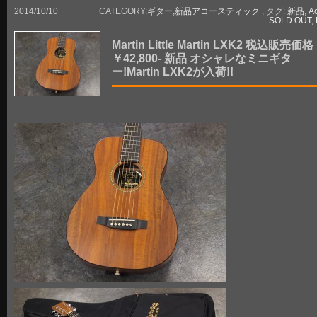
2014/10/10
CATEGORY:
ギター
,
新品アコースティック
, タグ:
新品
,
Ac
SOLD OUT
,
Martin Little Martin LXK2 税込販売価格
￥42,800- 新品 オシャレなミニギタ
ー!Martin LXK2が入荷!!