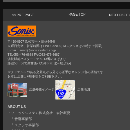
PAGE TOP
<< PRE PAGE
NEXT PAGE 
〒430-0907 浜松市中区高林4-5-8
火曜日定休、営業時間は11:00-20:00 (LMスタジオは24時まで営業)
E-mail：sonix@sonicsystem.co.jp
TEL053-476-6688 FAX053-476-6687
浜松駅前バスターミナル 13番のりばより、
路線53，56で高林西バス停下車 北へ徒歩2分
マクドナルドのある交差点から見える派手なオレンジ色の店舗です
お車は店舗１F駐車場をご利用下さい。
店舗外観イメージ
店舗地図
ABOUT US
・
ソニックシステム株式会社 会社概要
└
音響事業部
└
スタジオ事業部