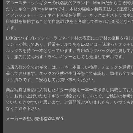
アコースティックギターの代名詞的ブランド、Martinだからこそ実
たミニギターがLittle Martinです。木材の繊維を特殊工法にて圧縮
イプレッシャー・ラミネイト合板を使用し、ネックにもストラタボ
圧縮材を採用することで自然環 境をも考慮して作られた楽器となっ
ます。
LXK2はハイプレッシャーラミネイト材の表面にコア材の杢目を模し
リントが施してあり、通常モデルであるLXMとは一味違ったオシャ
ルックスを持つ一本となっています。専用のギグバッグが付属して
り、旅先に持ち出すトラベルギターとしても最適なモデルです。
当店入荷の全てのギターは、一本一本厳しい検品、チェックを通過
荷しております。ネックの状態や杢目等を全て確認し、動作も全て
ック済みです、ご安心してお買い求めください。
商品写真は当店に入荷したギター現物を一本一本撮影し掲載してお
す。お買い上げいただくギター現物となりますので、ご検討の参考
ていただきやすいと思います。ご質問等ございましたら、いつでも
なくご連絡下さい。
メーカー希望小売価格¥64,800-