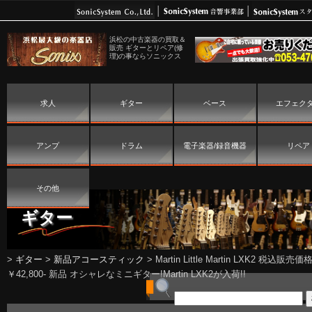
浜松の中古楽器の買取＆
販売 ギターとリペア(修
理)の事ならソニックス
求人
ギター
ベース
エフェク
アンプ
ドラム
電子楽器/録音機器
リペア
その他
ギター
>
ギター
>
新品アコースティック
>
Martin Little Martin LXK2 税込販売価
￥42,800- 新品 オシャレなミニギター!Martin LXK2が入荷!!