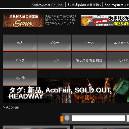
浜松の中古楽器の買取＆
販売 ギターとリペア(修
理)の事ならソニックス
求人
ギター
ベース
エフェク
アンプ
ドラム
電子楽器/録音機器
リペア
その他
タグ:
新品
,
AcoFair
,
SOLD OUT
,
HEADWAY
>
AcoFair