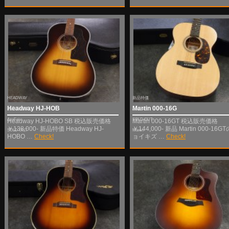
HEADWAY
新品特価
Headway HJ-HOB
Martin 000-16G
新品特価
AcoFair
AcoFair
SOLD OUT
Headway HJ-HOBO SB 税込販売価格
Martin 000-16GT 税込販売価格
￥138,000- 新品特価 Headway HJ-
￥144,000- 新品 Martin 000-16G
SOLD OUT
Martin
HOBO …
Check!
ョイキズ …
Check!