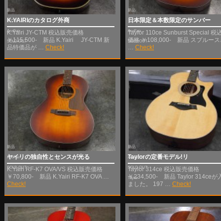
新品
新品
K.YAIRIのカタログ外商
日本限定＆本数限定のサンバー
アウトレット
アウトレット
AcoFair
AcoFair
K.Yairi JY-CTM 税込販売価格
Taylor 110ce Sunburst Special
￥115,500- 新品 K.Yairi JY-CTM 新
価格 ￥108,000- 新品 スプルー
SOLD OUT
SOLD OUT
品特価品が …
Check!
…
Check!
新品
新品
ヤイリの独自性とセンスが光る
Taylorの定番モデル!リ
AcoFair
AcoFair
SOLD OUT
SOLD OUT
K.Yairi RF-K7 OVA/VS 税込販売価格
Taylor 314ce 税込販売価格
￥70,800- 新品 K.Yairi RF-K7 OVA …
￥234,500- 新品 Taylor 314ce
Taylor
Check!
ました。 197 …
Check!