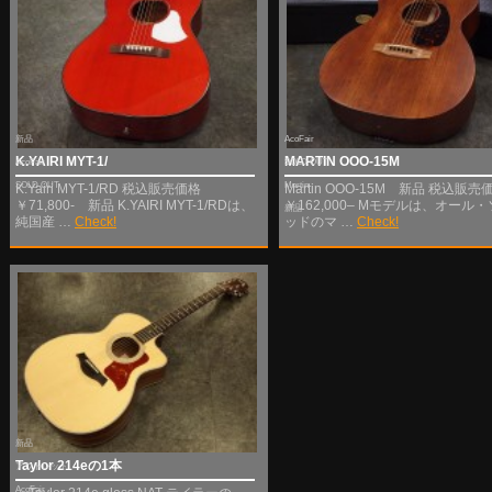
新品
AcoFair
K.YAIRI MYT-1/
MARTIN OOO-15M
AcoFair
SOLD OUT
SOLD OUT
Martin
K.Yairi MYT-1/RD 税込販売価格
Martin OOO-15M 新品 税込販売
￥71,800- 新品 K.YAIRI MYT-1/RDは、
￥162,000– Mモデルは、オール
新品
純国産 …
Check!
ッドのマ …
Check!
新品
Taylor 214eの1本
アウトレット
AcoFair