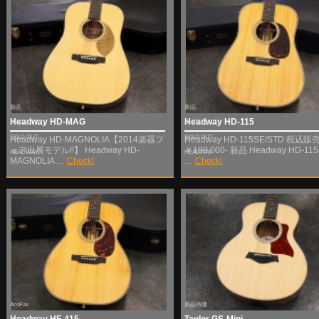
新品
新品
Headway HD-MAG
Headway HD-115
AcoFair
AcoFair
SOLD OUT
SOLD OUT
Headway HD-MAGNOLIA【2014楽器フ
Headway HD-115SE/STD 税込
ェア出展モデル!!】 Headway HD-
￥189,000- 新品 Headway HD-11
HEADWAY
HEADWAY
MAGNOLIA …
Check!
…
Check!
AcoFair
新品特価
Headway HF-415
Taylor GS-Mini