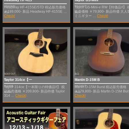
SOLD OUT
AcoFair
HEADWAY
SOLD OUT
Headway HF-415SE/STD 税込販売価格
Taylor GS-Mini-e RW【特価品!!】
￥189,000- 新品 Headway HF-415SE …
販売価格 ￥79,800- 新品特価 大人
新品
Taylor
Check!
ミニギター …
Check!
SOLD OUT
新品
Taylor 314ce【一
Martin D-15M B
Taylor
AcoFair
新品特価
SOLD OUT
Taylor 314ce【一本限りの特価品!!】 税
Martin D-15M Burst 税込販売価格
込販売価格 ￥209,800- 新品特価 Taylor
￥179,800- 新品 Martin D-15M Bur
AcoFair
Martin
314 …
Check!
Check!