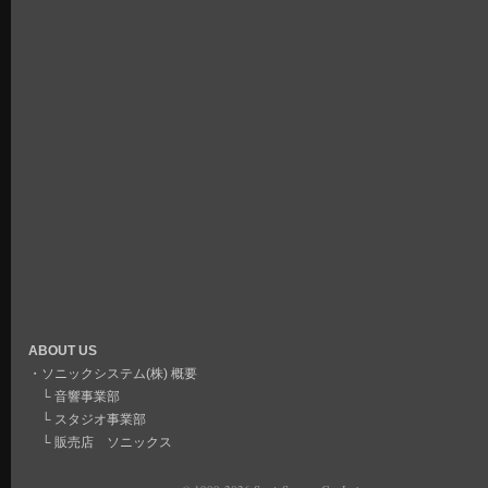
ABOUT US
・
ソニックシステム(株) 概要
└
音響事業部
└
スタジオ事業部
└
販売店 ソニックス