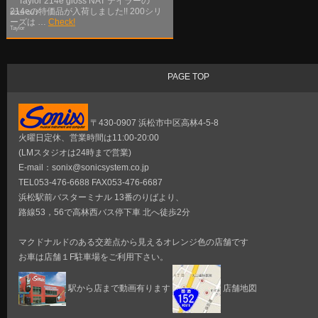
Taylor 214e gloss NAT テイラーの
214eの特価品が入荷しました!! 200シリ
SOLD OUT
ーズは …
Check!
Taylor
PAGE TOP
〒430-0907 浜松市中区高林4-5-8
火曜日定休、営業時間は11:00-20:00
(LMスタジオは24時まで営業)
E-mail：sonix@sonicsystem.co.jp
TEL053-476-6688 FAX053-476-6687
浜松駅前バスターミナル 13番のりばより、
路線53，56で高林西バス停下車 北へ徒歩2分
マクドナルドのある交差点から見えるオレンジ色の店舗です
お車は店舗１F駐車場をご利用下さい。
駅から店まで動画有ります
店舗地図