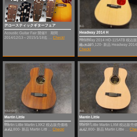
セール品
アコースティックギターフェア
AcoFair
新品
Headway 2014 H
Acoustic Guitar Fair 開催!! 期間
AcoFair
2014/12/13～2015/1/18迄 …
Check!
SOLD OUT
Headway 2014 HD-115ATB 税
格 ￥285,120- 新品 Headway 2014
HEADWAY
Check!
SOLD OUT
新品
Martin Little
Martin Little
Martin
AcoFair
新品
SOLD OUT
Martin Little Martin LXK2 税込販売価格
Martin Little Martin LXM 税込販
￥42,800- 新品 Martin Littl …
Check!
￥42,800- 新品 Martin Little …
Che
AcoFair
Martin