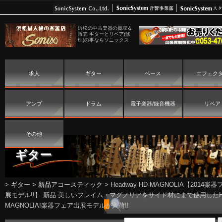
浜松の中古楽器の買取＆
販売 ギターとリペア(修
理)の事ならソニックス
求人
ギター
ベース
エフェク
アンプ
ドラム
電子楽器/録音機器
リペア
その他
ギター
>
ギター
>
新品アコースティック
>
Headway HD-MAGNOLIA【2014楽
展モデル!!】 新品 美しいフレイム・マグノリアをサイド材にまで使用したH
MAGNOLIA!楽器フェア出展モデルが入荷!!