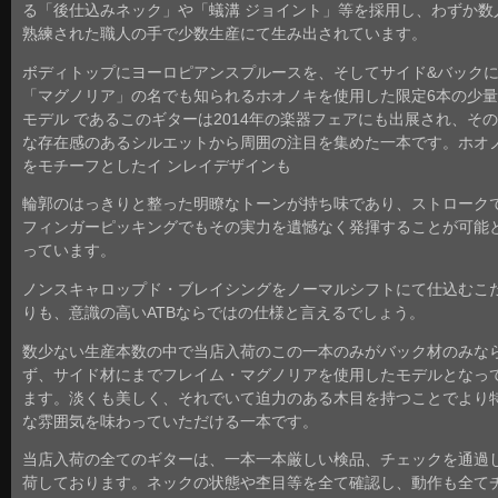
る「後仕込みネック」や「蟻溝 ジョイント」等を採用し、わずか数
熟練された職人の手で少数生産にて生み出されています。
ボディトップにヨーロピアンスプルースを、そしてサイド&バック
「マグノリア」の名でも知られるホオノキを使用した限定6本の少
モデル であるこのギターは2014年の楽器フェアにも出展され、そ
な存在感のあるシルエットから周囲の注目を集めた一本です。ホオ
をモチーフとしたイ ンレイデザインも
輪郭のはっきりと整った明瞭なトーンが持ち味であり、ストローク
フィンガーピッキングでもその実力を遺憾なく発揮することが可能
っています。
ノンスキャロップド・ブレイシングをノーマルシフトにて仕込むこ
りも、意識の高いATBならではの仕様と言えるでしょう。
数少ない生産本数の中で当店入荷のこの一本のみがバック材のみな
ず、サイド材にまでフレイム・マグノリアを使用したモデルとなっ
ます。淡くも美しく、それでいて迫力のある木目を持つことでより
な雰囲気を味わっていただける一本です。
当店入荷の全てのギターは、一本一本厳しい検品、チェックを通過
荷しております。ネックの状態や杢目等を全て確認し、動作も全て