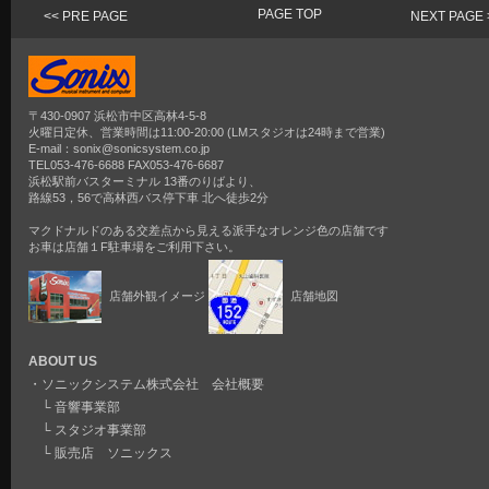
PAGE TOP
<< PRE PAGE
NEXT PAGE 
〒430-0907 浜松市中区高林4-5-8
火曜日定休、営業時間は11:00-20:00 (LMスタジオは24時まで営業)
E-mail：sonix@sonicsystem.co.jp
TEL053-476-6688 FAX053-476-6687
浜松駅前バスターミナル 13番のりばより、
路線53，56で高林西バス停下車 北へ徒歩2分
マクドナルドのある交差点から見える派手なオレンジ色の店舗です
お車は店舗１F駐車場をご利用下さい。
店舗外観イメージ
店舗地図
ABOUT US
・
ソニックシステム株式会社 会社概要
└
音響事業部
└
スタジオ事業部
└
販売店 ソニックス