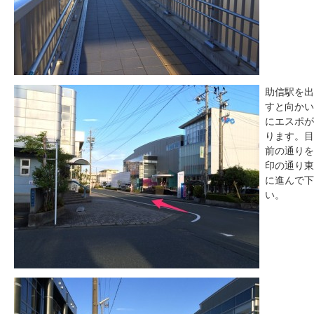
助信駅を出
すと向かい
にエスポが
ります。目
前の通りを
印の通り東
に進んで下
い。