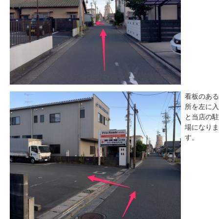
看板のある
所を左に入
と当店の駐
場になりま
す。