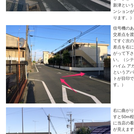
新津という
ンションが
ります。）
信号機のあ
交差点を渡
てすぐ次の
差点を右に
がって下さ
い。（シテ
ハイム ア
というアパ
トが目印で
す。）
右に曲がり
すと50m
に当店の看
が見えます