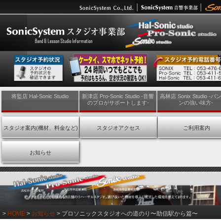
将監店 Hal-Sonic Studio
新津店 Pro-Sonic Studio -音響
高林店 Sonix Studio -
のプロがサポートします-
ンの強い味方-
スタジオ案内(機材、料金など)
スタジオアクセス
ご利用案内
お知らせ
>
HOME
>
お知らせ
> プロソニックスタジオへの道のり〜助信駅から篇〜