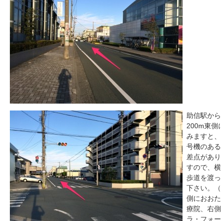
助信駅から
200m東側
みますと、
号機のある
差点があり
すので、横
歩道を渡っ
下さい。（
側におおた
療院、右側
ラ・フォー