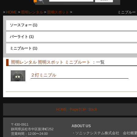
>
HOME
>
照明レンタル
>
照明スポット
>
ミニブルー
ソースフォー
(1)
バーライト
(1)
ミニブルート
(1)
照明レンタル
照明スポット
ミニブルート
：一覧
２灯ミニブル
HOME
|
PageTOP
|
Back
〒430-0911
ABOUT US
静岡県浜松市中区新津町252
・
ソニックシステム株式会社 会社概
営業時間：12:00〜24:00