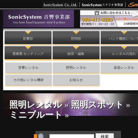
音響部
照明部
バンド機材につい
運搬費.セッティング
録音・編集
レンタルの流れ
音響レンタル
照明レンタル
楽器レンタル
その他レンタル機材
お知らせ
照明レンタル
»
照明スポット
»
ミニブルート
»