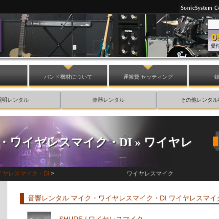
バンド機材について
運搬費.セッティング
照明レンタル
楽器レンタル
その他レンタル
・ワイヤレスマイク・DI
»
ワイヤレ
イヤレスマイク・DI
>
ワイヤレスマイク
音響レンタル
マイク・ワイヤレスマイク・DI
ワイヤレスマイ
SHURE / ワイヤレスマイク