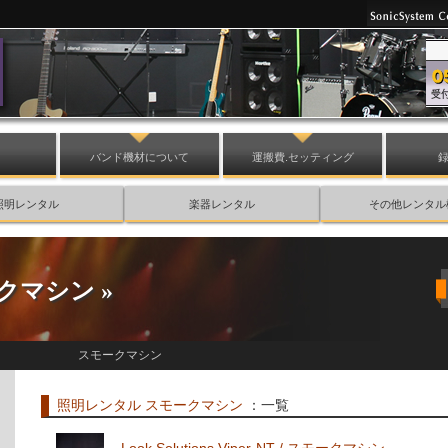
バンド機材について
運搬費.セッティング
照明レンタル
楽器レンタル
その他レンタル
クマシン
»
スモークマシン
照明レンタル
スモークマシン
：一覧
Look Solutions Viper-NT / スモークマシン