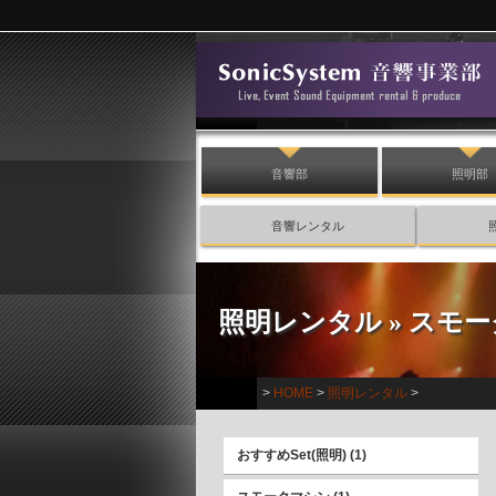
音響部
照明部
音響レンタル
照明レンタル
»
スモー
>
HOME
>
照明レンタル
>
おすすめSet(照明)
(1)