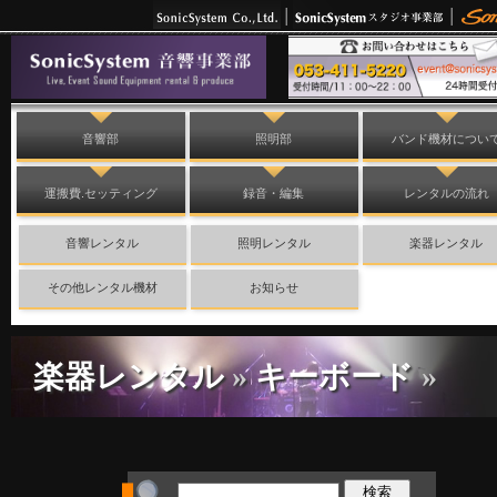
音響部
照明部
バンド機材につい
運搬費.セッティング
録音・編集
レンタルの流れ
音響レンタル
照明レンタル
楽器レンタル
その他レンタル機材
お知らせ
楽器レンタル
»
キーボード
»