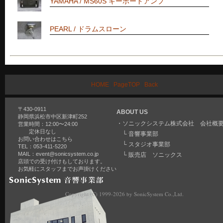
YAMAHA / MS60S キーボードアンプ
PEARL / ドラムスローン
HOME
|
PageTOP
|
Back
〒430-0911
ABOUT US
静岡県浜松市中区新津町252
・
ソニックシステム株式会社 会社概
営業時間：12:00〜24:00
定休日なし
└
音響事業部
お問い合わせはこちら
└
スタジオ事業部
TEL：053-411-5220
MAIL：
event@sonicsystem.co.jp
└
販売店 ソニックス
店頭での受け付けもしております。
お気軽にスタッフまでお声掛けください
Copyright (C) 1999-2026 by SonicSystem Co.,Ltd.