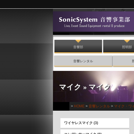
音響部
照明部
音響レンタル
マイク
» マイク
>
HOME
>
音響レンタル
>
マイク・ワ
ワイヤレスマイク
(3)