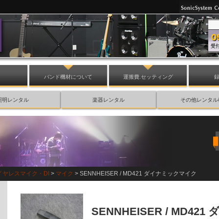
バンド機材について
運搬費.セッティング
照明レンタル
楽器レンタル
その他レンタル
イヤレスマイク・DI
>
マイク
> SENNHEISER / MD421 ダイナミックマイク
SENNHEISER / MD4