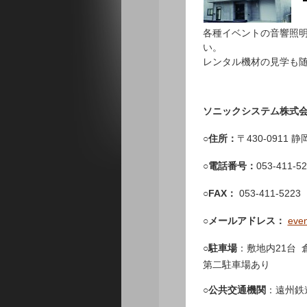
各種イベントの音響照
い。
レンタル機材の見学も
ソニックシステム株式会
○住所：
〒430-0911
○電話番号：
053-411-
○FAX：
053-411-5223
○メールアドレス：
even
○駐車場
：敷地内21台 
第二駐車場あり
○公共交通機関
：遠州鉄