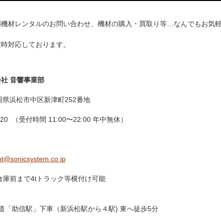
明機材レンタルのお問い合わせ、機材の購入・買取り等…なんでもお気
随時対応しております。
社 音響事業部
 静岡県浜松市中区新津町252番地
5220 （受付時間 11:00〜22:00 年中無休）
t@sonicsystem.co.jp
倉庫前まで4tトラック等横付け可能
道「助信駅」下車（新浜松駅から４駅) 東へ徒歩5分